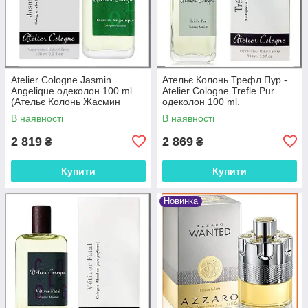
Atelier Cologne Jasmin
Ательє Колонь Трефл Пур -
Angelique одеколон 100 ml.
Atelier Cologne Trefle Pur
(Ательє Колонь Жасмин
одеколон 100 ml.
Анжеліка)
В наявності
В наявності
2 819
2 869
₴
₴
Купити
Купити
Новинка