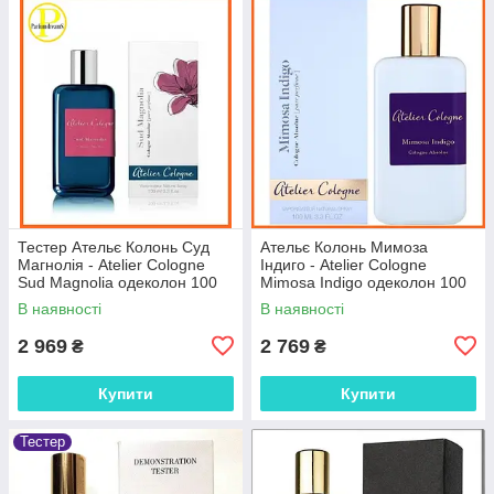
Тестер Ательє Колонь Суд
Ательє Колонь Мимоза
Магнолія - Atelier Cologne
Індиго - Atelier Cologne
Sud Magnolia одеколон 100
Mimosa Indigo одеколон 100
ml.
ml.
В наявності
В наявності
2 969
2 769
₴
₴
Купити
Купити
Тестер