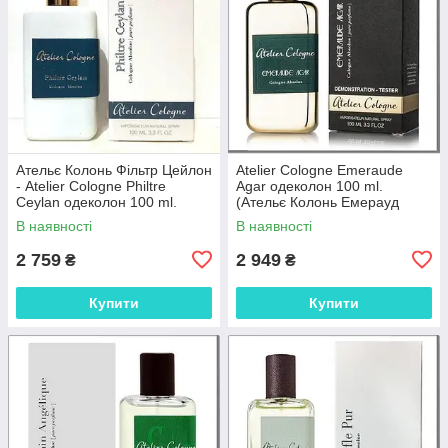
Ательє Колонь Фільтр Цейлон
Atelier Cologne Emeraude
- Atelier Cologne Philtre
Agar одеколон 100 ml.
Ceylan одеколон 100 ml.
(Ательє Колонь Емерауд
Агар)
В наявності
В наявності
2 759
2 949
₴
₴
Купити
Купити