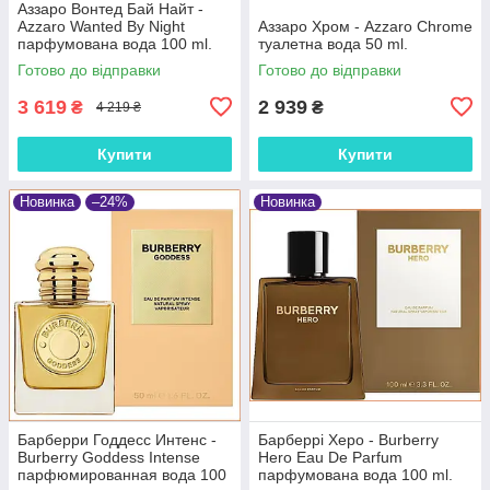
Аззаро Вонтед Бай Найт -
Azzaro Wanted By Night
Аззаро Хром - Azzaro Chrome
парфумована вода 100 ml.
туалетна вода 50 ml.
Готово до відправки
Готово до відправки
3 619
2 939
₴
₴
4 219 ₴
Купити
Купити
Новинка
–24%
Новинка
Барберри Годдесс Интенс -
Барберрі Херо - Burberry
Burberry Goddess Intense
Hero Eau De Parfum
парфюмированная вода 100
парфумована вода 100 ml.