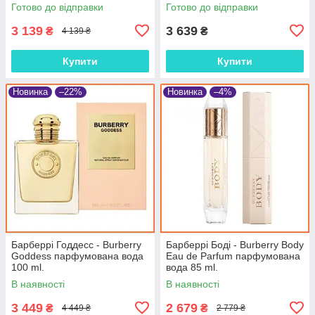
ml.
Готово до відправки
Готово до відправки
3 139
3 639
₴
₴
4 139 ₴
Купити
Купити
Новинка
–22%
Новинка
–4%
Барберрі Годдесс - Burberry
Барберрі Боді - Burberry Body
Goddess парфумована вода
Eau de Parfum парфумована
100 ml.
вода 85 ml.
В наявності
В наявності
3 449
2 679
₴
₴
4 449 ₴
2 779 ₴