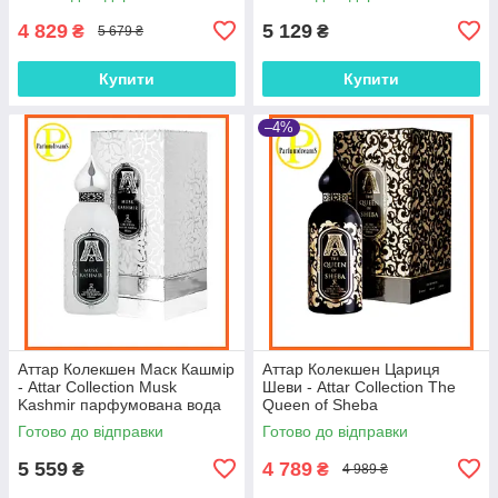
4 829
5 129
₴
₴
5 679 ₴
Купити
Купити
–4%
Аттар Колекшен Маск Кашмір
Аттар Колекшен Цариця
- Attar Collection Musk
Шеви - Attar Collection The
Kashmir парфумована вода
Queen of Sheba
100 ml.
парфумована вода 100 ml.
Готово до відправки
Готово до відправки
5 559
4 789
₴
₴
4 989 ₴