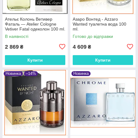
Ательє Колонь Ветивер
Азаро Вонтед - Azzaro
Фаталь — Atelier Cologne
Wanted туалетна вода 100
Vetiver Fatal одеколон 100 ml.
ml.
В наявності
Готово до відправки
2 869
4 609
₴
₴
Купити
Купити
Новинка
–14%
Новинка