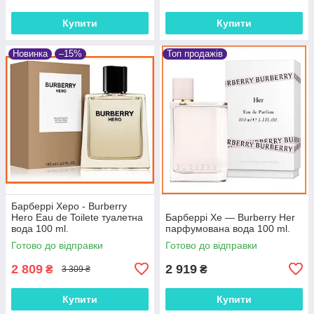
Купити
Купити
Новинка
–15%
Топ продажів
Барберрі Херо - Burberry
Hero Eau de Toilete туалетна
Барберрі Хе — Burberry Her
вода 100 ml.
парфумована вода 100 ml.
Готово до відправки
Готово до відправки
2 809
2 919
₴
₴
3 309 ₴
Купити
Купити