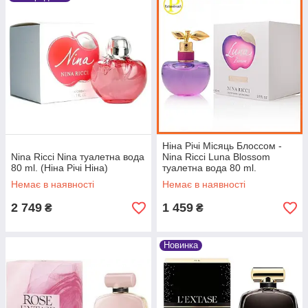
Шлейф дорогого чоловічого парфуму Nina Ricci послужить
візиткою впевненого в собі чоловіка, змушуючи дівчат і всіх
перехожих оглядатися за загадковим незнайомцям. Виберіть
оригінальний аромат парфумів, парфумованої води або
туалетної води серед широкого асортименту
брендів
Chanel, Lacoste, Dolce Gabbana, Hugo
Boss, Versace, Carolina Herrera, Givenchy, Dior
і багатьох
інших, а також купити жіночу і чоловічу парфумерію за
демократичними цінами пропонує інтернет-магазин
парфумерії
Parfum Dreams
.
Ніна Річі Місяць Блоссом -
Nina Ricci Nina туалетна вода
Nina Ricci Luna Blossom
80 ml. (Ніна Річі Ніна)
туалетна вода 80 ml.
Немає в наявності
Немає в наявності
2 749
1 459
₴
₴
Новинка