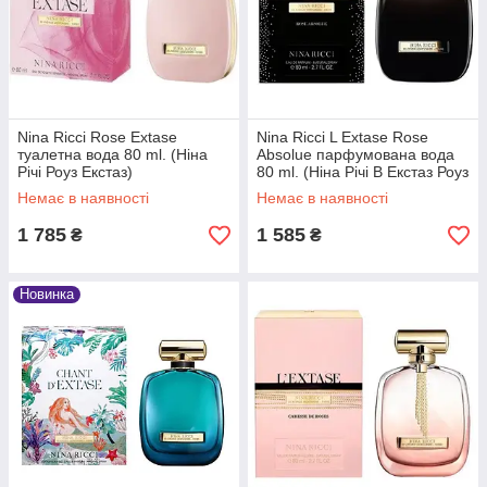
Nina Ricci Rose Extase
Nina Ricci L Extase Rose
туалетна вода 80 ml. (Ніна
Absolue парфумована вода
Річі Роуз Екстаз)
80 ml. (Ніна Річі В Екстаз Роуз
Абсолю)
Немає в наявності
Немає в наявності
1 785
1 585
₴
₴
Новинка