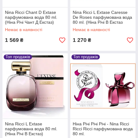
Nina Ricci Chant D Extase
Nina Ricci L Extase Caresse
парфумована вода 80 ml.
De Roses парфумована вода
(Ніна Річі Чант Д Екстаз)
80 ml. (Ніна Річі В Екстаз
Карессе Де Роза)
Немає в наявності
Немає в наявності
1 569
1 270
₴
₴
Топ продажів
Топ продажів
Nina Ricci L Extase
Ніна Річі Річі Річі - Nina Ricci
парфумована вода 80 ml.
Ricci Ricci парфумована вода
(Ніна Річі В Екстаз)
80 ml.