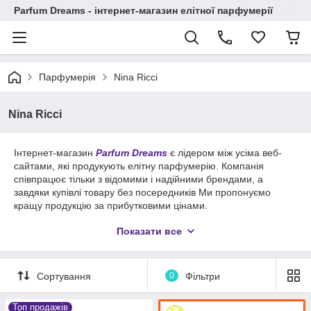
Parfum Dreams - інтернет-магазин елітної парфумерії
Парфумерія
Nina Ricci
Nina Ricci
Інтернет-магазин
Parfum Dreams
є лідером між усіма веб-
сайтами, які продукують елітну парфумерію. Компанія
співпрацює тільки з відомими і надійними брендами, а
завдяки купівлі товару без посередників Ми пропонуємо
кращу продукцію за прибутковими цінами.
Елітна парфумерія
Nina Ricci
(
Ні́на Риччі
)
Приємне
Показати все
купування як для жінки, так і для чоловіків усіх вікових груп.
Хороші духи Nina Ricci здатні не тільки акцентувати вашу
особливість, але й створити унікальний і запам'ятовуваний
Сортування
0
Фільтри
для всіх образ. Шлейф дорогого жіночого парфуму Nina Ricci
послужить візитною карткою впевненої в собі жінки,
змушуючи чоловіків оглядатися за загадковою незнайомкою.
Топ продажів