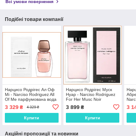
Всі умови повернення
Подібні товари компанії
Нарцисо Родрігес Ал Оф
Нарцисо Родрігес Муск
Нарц
Мі - Narciso Rodriguez All
Нуар - Narciso Rodriguez
Абре
Of Me парфумована вода
For Her Musc Noir
Narc
90 ml.
парфумована вода 100
парф
3 329
3 899
3 1
₴
₴
4 329 ₴
ml.
Купити
Купити
Акційні пропозиції та новинки