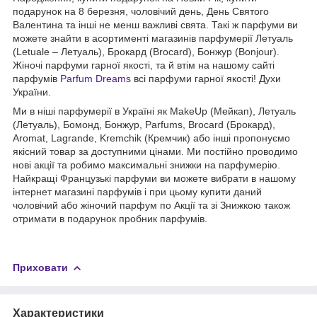
подарунок на 8 березня, чоловічий день, День Святого
Валентина та інші не менш важливі свята. Такі ж парфуми ви
можете знайти в асортименті магазинів парфумерії Летуаль
(Letuale – Летуаль), Брокард (Brocard), Бонжур (Bonjour).
Жіночі парфуми гарної якості, та й втім на нашому сайті
парфумів
Parfum Dreams
всі парфуми гарної якості! Духи
України.
Ми в ніші парфумерії в Україні як MakeUp (Мейкап), Летуаль
(Летуаль), Бомонд, Бонжур, Parfums, Brocard (Брокард),
Aromat, Lagrande, Kremchik (Кремчик) або інші пропонуємо
якісний товар за доступними цінами. Ми постійно проводимо
нові акції та робимо максимальні знижки на парфумерію.
Найкращі Французькі парфуми ви можете вибрати в нашому
інтернет магазині парфумів і при цьому купити даний
чоловічий або жіночий парфум по Акції та зі Знижкою також
отримати в подарунок пробник парфумів.
Приховати
Характеристики