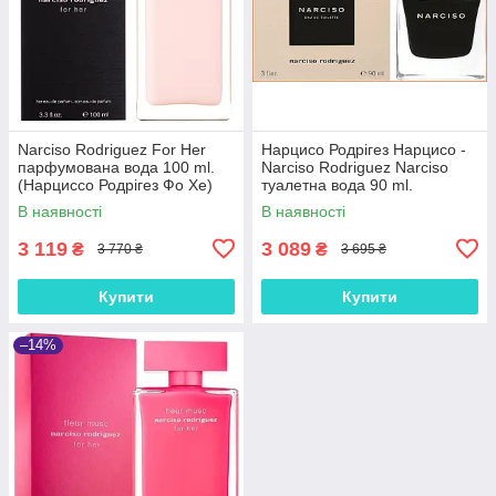
Narciso Rodriguez For Her
Нарцисо Родрігез Нарцисо -
парфумована вода 100 ml.
Narciso Rodriguez Narciso
(Нарциссо Родрігез Фо Хе)
туалетна вода 90 ml.
В наявності
В наявності
3 119
3 089
₴
₴
3 770 ₴
3 695 ₴
Купити
Купити
–14%