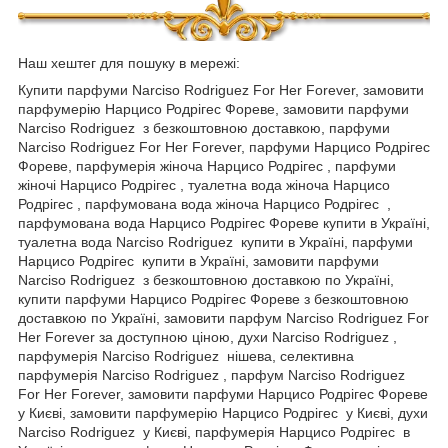
Наш хештег для пошуку в мережі:
Купити парфуми Narciso Rodriguez For Her Forever, замовити
парфумерію Нарцисо Родрігес Фореве, замовити парфуми
Narciso Rodriguez з безкоштовною доставкою, парфуми
Narciso Rodriguez For Her Forever, парфуми Нарцисо Родрігес
Фореве, парфумерія жіноча Нарцисо Родрігес , парфуми
жіночі Нарцисо Родрігес , туалетна вода жіноча Нарцисо
Родрігес , парфумована вода жіноча Нарцисо Родрігес ,
парфумована вода Нарцисо Родрігес Фореве купити в Україні,
туалетна вода Narciso Rodriguez купити в Україні, парфуми
Нарцисо Родрігес купити в Україні, замовити парфуми
Narciso Rodriguez з безкоштовною доставкою по Україні,
купити парфуми Нарцисо Родрігес Фореве з безкоштовною
доставкою по Україні, замовити парфум Narciso Rodriguez For
Her Forever за доступною ціною, духи Narciso Rodriguez ,
парфумерія Narciso Rodriguez нішева, селективна
парфумерія Narciso Rodriguez , парфум Narciso Rodriguez
For Her Forever, замовити парфуми Нарцисо Родрігес Фореве
у Києві, замовити парфумерію Нарцисо Родрігес у Києві, духи
Narciso Rodriguez у Києві, парфумерія Нарцисо Родрігес в