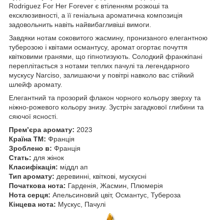
Rodriguez For Her Forever є втіленням розкоші та
ексклюзивності, а її геніальна ароматична композиція
задовольнить навіть найвибагливіші вимоги.
Завдяки нотам соковитого жасмину, пронизаного елегантною
туберозою і квітами османтусу, аромат огортає почуття
квітковими гранями, що гіпнотизують. Солодкий франжіпані
переплітається з нотами теплих пачулі та легендарного
мускусу Narciso, залишаючи у повітрі навколо вас стійкий
шлейф аромату.
Елегантний та прозорий флакон чорного кольору зверху та
ніжно-рожевого кольору знизу. Зустріч загадкової глибини та
сяючої ясності.
Прем’єра аромату:
2023
Країна ТМ:
Франція
Зроблено в:
Франція
Стать:
для жінок
Класифікація:
міддл ап
Тип аромату:
деревинні, квіткові, мускусні
Початкова нота:
Гарденія, Жасмин, Плюмерія
Нота серця:
Апельсиновий цвіт, Османтус, Тубероза
Кінцева нота:
Мускус, Пачулі