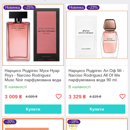
Новинка
–25%
Новинка
–23%
Нарцисо Родрігес Муск Нуар
Нарцисо Родрігес Ал Оф Мі -
Роуз - Narciso Rodriguez
Narciso Rodriguez All Of Me
Musc Noir парфумована вода
парфумована вода 90 ml.
100 ml.
В наявності
В наявності
3 009
3 329
₴
₴
4 009 ₴
4 329 ₴
Купити
Купити
–20%
–18%