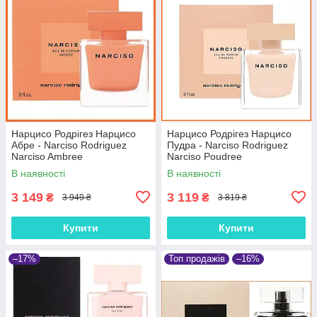
Нарцисо Родрігез Нарцисо
Нарцисо Родрігез Нарцисо
Абре - Narciso Rodriguez
Пудра - Narciso Rodriguez
Narciso Ambree
Narciso Poudree
парфумована вода 90ml.
парфумована вода 90 ml.
В наявності
В наявності
3 149
3 119
₴
₴
3 949 ₴
3 819 ₴
Купити
Купити
–17%
Топ продажів
–16%