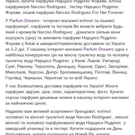
Україні, купити парфуми Нарцисо Родрігес Фореве, елітна
парфумерія Narciso Rodriguez , тестер Нарцисо Родрігес
Фореве, нішеві парфуми Narciso Rodriguez For Her Forever.
У
Parfum Dreams
- інтернет-магазині елітної та нішевої
парфумерії, парфумів та тестерів Ви можете вибрати будь-
який з ароматів Narciso Rodriguez , дізнатися скільки вони
коштують (ціну) та замовити парфуми Нарцисо Родрігес
Фореве у Києві зі швидкою/терміновою доставкою по Україні
за 1-2 дні. У нашому інтернет-магазині
Parfum Dreams
одна з
найбільш конкуруючих цін на жіночу туалетну воду та чоловічу
туалетну воду Нарцисо Родрігес у Києві, Львові, Ужгороді,
Сумі, Рівному, Тернопіль, Донецьку, Харкові, Одесі, Запоріжжі,
Миколаєві, Херсоні, Дніпрі, Кропивницькому, Полтаві, Вінниці,
Горлівці, Черкасах, Чернігові та по всій Україні.
У нас Безкоштовна доставка парфумів по Україні! Жіночі
парфуми: відгуки, ціна, опис, характеристики, фото. Купити
хороші парфуми дешевше можна в нашому інтернет-магазині
за найнижчою ціною.
Надаємо вам великий асортимент брендової, елітної
чоловічої та жіночої туалетної води Narciso Rodriguez , якісної
жіночої та чоловічої парфумованої води Нарцисо Родрігес у
заводській упаковці та в тестері. Купити подарунок на День
Народження, купити подарунок на Новий Рік, купити