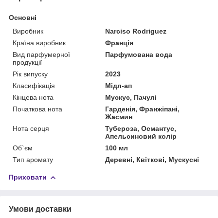
Основні
Виробник
Narciso Rodriguez
Країна виробник
Франція
Вид парфумерної
Парфумована вода
продукції
Рік випуску
2023
Класифікація
Мідл-ап
Кінцева нота
Мускус, Пачулі
Початкова нота
Гарденія, Франжіпані,
Жасмин
Нота серця
Тубероза, Османтус,
Апельсиновий колір
Об`єм
100 мл
Тип аромату
Деревні, Квіткові, Мускусні
Приховати
Умови доставки