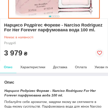
Нарцисо Родрігес Фореве - Narciso Rodriguez
For Her Forever парфумована вода 100 ml.
Немає в наявності
Роздріб
3 979
₴
Опис
Характеристики
Доставка
Оплата
Умови п
Опис
Нарцисо Родрігес Фореве - Narciso Rodriguez For Her
Forever парфумована вода 100 ml.
Побалуйте себе ароматом, завдяки якому ви сяятимете в
будь-якому суспільстві. Парфумована вода для жінок Narciso