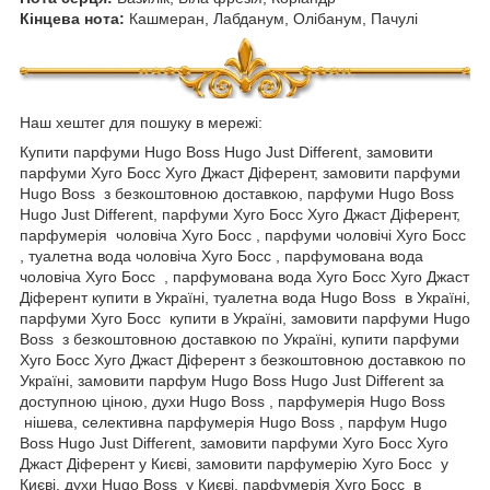
Кінцева нота:
Кашмеран, Лабданум, Олібанум, Пачулі
Наш хештег для пошуку в мережі:
Купити парфуми Hugo Boss Hugo Just Different, замовити
парфуми Хуго Босс Хуго Джаст Діферент, замовити парфуми
Hugo Boss з безкоштовною доставкою, парфуми Hugo Boss
Hugo Just Different, парфуми Хуго Босс Хуго Джаст Діферент,
парфумерія чоловіча Хуго Босс , парфуми чоловічі Хуго Босс
, туалетна вода чоловіча Хуго Босс , парфумована вода
чоловіча Хуго Босс , парфумована вода Хуго Босс Хуго Джаст
Діферент купити в Україні, туалетна вода Hugo Boss в Україні,
парфуми Хуго Босс купити в Україні, замовити парфуми Hugo
Boss з безкоштовною доставкою по Україні, купити парфуми
Хуго Босс Хуго Джаст Діферент з безкоштовною доставкою по
Україні, замовити парфум Hugo Boss Hugo Just Different за
доступною ціною, духи Hugo Boss , парфумерія Hugo Boss
нішева, селективна парфумерія Hugo Boss , парфум Hugo
Boss Hugo Just Different, замовити парфуми Хуго Босс Хуго
Джаст Діферент у Києві, замовити парфумерію Хуго Босс у
Києві, духи Hugo Boss у Києві, парфумерія Хуго Босс в