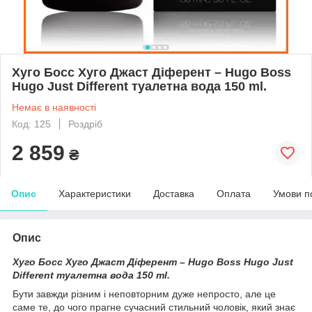
Хуго Босс Хуго Джаст Діферент – Hugo Boss
Hugo Just Different туалетна вода 150 ml.
Немає в наявності
Код: 125
Роздріб
2 859
₴
Опис
Характеристики
Доставка
Оплата
Умови п
Опис
Хуго Босс Хуго Джаст Діферент – Hugo Boss Hugo Just
Different туалетна вода 150 ml.
Бути завжди різним і неповторним дуже непросто, але це
саме те, до чого прагне сучасний стильний чоловік, який знає