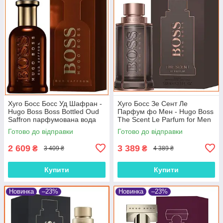
Хуго Босс Босс Уд Шафран -
Хуго Босс Зе Сент Ле
Hugo Boss Boss Bottled Oud
Парфум фо Мен - Hugo Boss
Saffron парфумована вода
The Scent Le Parfum for Men
100 ml.
парфумована вода 100 ml.
Готово до відправки
Готово до відправки
2 609
3 389
₴
₴
3 409 ₴
4 389 ₴
Купити
Купити
Новинка
–23%
Новинка
–23%