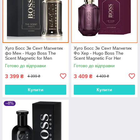
Хуго Босс Зе Сент Магнетик
Хуго Босс Зе Сент Магнетик
фо Мен - Hugo Boss The
Фо Хер - Hugo Boss The
Scent Magnetic for Men
Scent Magnetic For Her
парфумована вода 100 ml.
парфумована вода 100 ml.
Готово до відправки
Готово до відправки
3 399
3 409
₴
₴
4 399 ₴
4 409 ₴
Купити
Купити
–8%