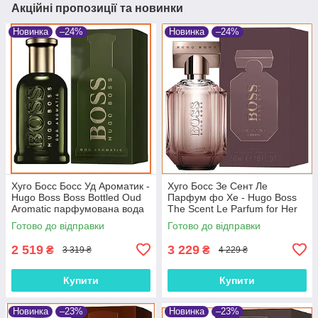
Акційні пропозиції та новинки
Новинка
–24%
Новинка
–24%
Хуго Босс Босс Уд Ароматик -
Хуго Босс Зе Сент Ле
Hugo Boss Boss Bottled Oud
Парфум фо Хе - Hugo Boss
Aromatic парфумована вода
The Scent Le Parfum for Her
100 ml.
парфумована вода 100 ml.
Готово до відправки
Готово до відправки
2 519
3 229
₴
₴
3 319 ₴
4 229 ₴
Купити
Купити
Новинка
–23%
Новинка
–23%