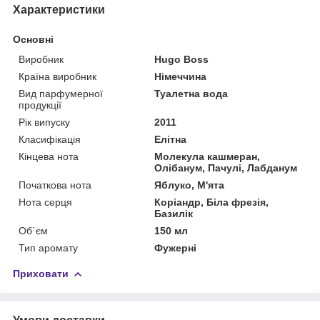
Характеристики
Основні
Виробник
Hugo Boss
Країна виробник
Німеччина
Вид парфумерної
Туалетна вода
продукції
Рік випуску
2011
Класифікація
Елітна
Кінцева нота
Молекула кашмеран,
Олібанум, Пачулі, Лабданум
Початкова нота
Яблуко, М'ята
Нота серця
Коріандр, Біла фрезія,
Базилік
Об`єм
150 мл
Тип аромату
Фужерні
Приховати