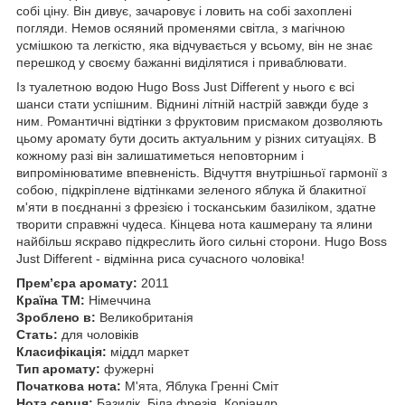
собі ціну. Він дивує, зачаровує і ловить на собі захоплені
погляди. Немов осяяний променями світла, з магічною
усмішкою та легкістю, яка відчувається у всьому, він не знає
перешкод у своєму бажанні виділятися і приваблювати.
Із туалетною водою Hugo Boss Just Different у нього є всі
шанси стати успішним. Віднині літній настрій завжди буде з
ним. Романтичні відтінки з фруктовим присмаком дозволяють
цьому аромату бути досить актуальним у різних ситуаціях. В
кожному разі він залишатиметься неповторним і
випромінюватиме впевненість. Відчуття внутрішньої гармонії з
собою, підкріплене відтінками зеленого яблука й блакитної
м'яти в поєднанні з фрезією і тосканським базиліком, здатне
творити справжні чудеса. Кінцева нота кашмерану та ялини
найбільш яскраво підкреслить його сильні сторони. Hugo Boss
Just Different - відмінна риса сучасного чоловіка!
Прем’єра аромату:
2011
Країна ТМ:
Німеччина
Зроблено в:
Великобританія
Стать:
для чоловіків
Класифікація:
міддл маркет
Тип аромату:
фужерні
Початкова нота:
М'ята, Яблука Гренні Сміт
Нота серця:
Базилік, Біла фрезія, Коріандр