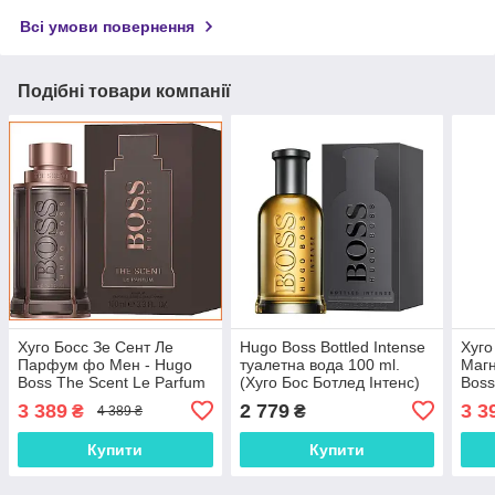
Всі умови повернення
Подібні товари компанії
Хуго Босс Зе Сент Ле
Hugo Boss Bottled Intense
Хуго
Парфум фо Мен - Hugo
туалетна вода 100 ml.
Магн
Boss The Scent Le Parfum
(Хуго Бос Ботлед Інтенс)
Boss
for Men парфумована
for 
3 389
2 779
3 3
₴
₴
4 389 ₴
вода 100 ml.
вода
Купити
Купити