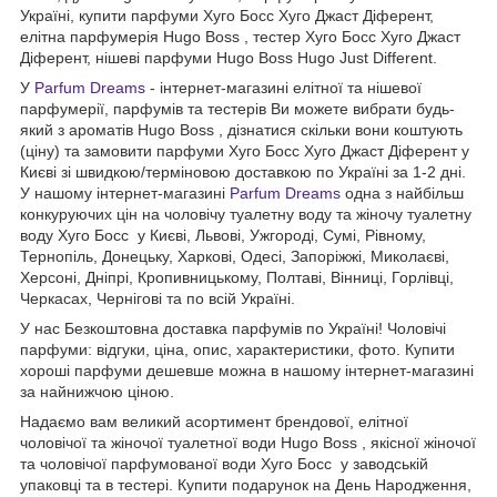
Україні, купити парфуми Хуго Босс Хуго Джаст Діферент,
елітна парфумерія Hugo Boss , тестер Хуго Босс Хуго Джаст
Діферент, нішеві парфуми Hugo Boss Hugo Just Different.
У
Parfum Dreams
- інтернет-магазині елітної та нішевої
парфумерії, парфумів та тестерів Ви можете вибрати будь-
який з ароматів Hugo Boss , дізнатися скільки вони коштують
(ціну) та замовити парфуми Хуго Босс Хуго Джаст Діферент у
Києві зі швидкою/терміновою доставкою по Україні за 1-2 дні.
У нашому інтернет-магазині
Parfum Dreams
одна з найбільш
конкуруючих цін на чоловічу туалетну воду та жіночу туалетну
воду Хуго Босс у Києві, Львові, Ужгороді, Сумі, Рівному,
Тернопіль, Донецьку, Харкові, Одесі, Запоріжжі, Миколаєві,
Херсоні, Дніпрі, Кропивницькому, Полтаві, Вінниці, Горлівці,
Черкасах, Чернігові та по всій Україні.
У нас Безкоштовна доставка парфумів по Україні! Чоловічі
парфуми: відгуки, ціна, опис, характеристики, фото. Купити
хороші парфуми дешевше можна в нашому інтернет-магазині
за найнижчою ціною.
Надаємо вам великий асортимент брендової, елітної
чоловічої та жіночої туалетної води Hugo Boss , якісної жіночої
та чоловічої парфумованої води Хуго Босс у заводській
упаковці та в тестері. Купити подарунок на День Народження,