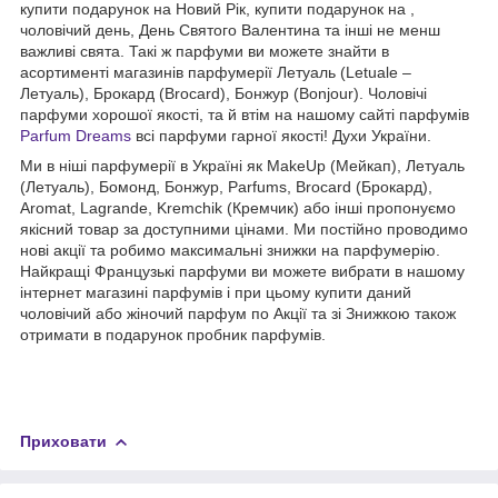
купити подарунок на Новий Рік, купити подарунок на ,
чоловічий день, День Святого Валентина та інші не менш
важливі свята. Такі ж парфуми ви можете знайти в
асортименті магазинів парфумерії Летуаль (Letuale –
Летуаль), Брокард (Brocard), Бонжур (Bonjour). Чоловічі
парфуми хорошої якості, та й втім на нашому сайті парфумів
Parfum Dreams
всі парфуми гарної якості! Духи України.
Ми в ніші парфумерії в Україні як MakeUp (Мейкап), Летуаль
(Летуаль), Бомонд, Бонжур, Parfums, Brocard (Брокард),
Aromat, Lagrande, Kremchik (Кремчик) або інші пропонуємо
якісний товар за доступними цінами. Ми постійно проводимо
нові акції та робимо максимальні знижки на парфумерію.
Найкращі Французькі парфуми ви можете вибрати в нашому
інтернет магазині парфумів і при цьому купити даний
чоловічий або жіночий парфум по Акції та зі Знижкою також
отримати в подарунок пробник парфумів.
Приховати