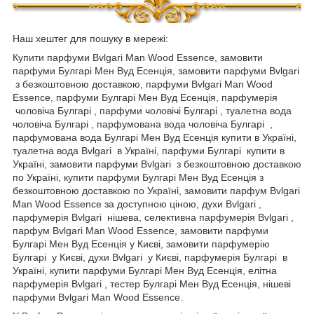
Наш хештег для пошуку в мережі:
Купити парфуми Bvlgari Man Wood Essence, замовити
парфуми Булгарі Мен Вуд Есенція, замовити парфуми Bvlgari
з безкоштовною доставкою, парфуми Bvlgari Man Wood
Essence, парфуми Булгарі Мен Вуд Есенція, парфумерія
чоловіча Булгарі , парфуми чоловічі Булгарі , туалетна вода
чоловіча Булгарі , парфумована вода чоловіча Булгарі ,
парфумована вода Булгарі Мен Вуд Есенція купити в Україні,
туалетна вода Bvlgari в Україні, парфуми Булгарі купити в
Україні, замовити парфуми Bvlgari з безкоштовною доставкою
по Україні, купити парфуми Булгарі Мен Вуд Есенція з
безкоштовною доставкою по Україні, замовити парфум Bvlgari
Man Wood Essence за доступною ціною, духи Bvlgari ,
парфумерія Bvlgari нішева, селективна парфумерія Bvlgari ,
парфум Bvlgari Man Wood Essence, замовити парфуми
Булгарі Мен Вуд Есенція у Києві, замовити парфумерію
Булгарі у Києві, духи Bvlgari у Києві, парфумерія Булгарі в
Україні, купити парфуми Булгарі Мен Вуд Есенція, елітна
парфумерія Bvlgari , тестер Булгарі Мен Вуд Есенція, нішеві
парфуми Bvlgari Man Wood Essence.