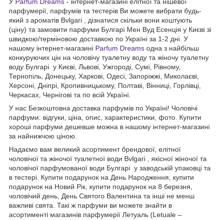
У
Parfum Dreams
- інтернет-магазині елітної та нішевої
парфумерії, парфумів та тестерів Ви можете вибрати будь-
який з ароматів Bvlgari , дізнатися скільки вони коштують
(ціну) та замовити парфуми Булгарі Мен Вуд Есенція у Києві зі
швидкою/терміновою доставкою по Україні за 1-2 дні. У
нашому інтернет-магазині
Parfum Dreams
одна з найбільш
конкуруючих цін на чоловічу туалетну воду та жіночу туалетну
воду Булгарі у Києві, Львові, Ужгороді, Сумі, Рівному,
Тернопіль, Донецьку, Харкові, Одесі, Запоріжжі, Миколаєві,
Херсоні, Дніпрі, Кропивницькому, Полтаві, Вінниці, Горлівці,
Черкасах, Чернігові та по всій Україні.
У нас Безкоштовна доставка парфумів по Україні! Чоловічі
парфуми: відгуки, ціна, опис, характеристики, фото. Купити
хороші парфуми дешевше можна в нашому інтернет-магазині
за найнижчою ціною.
Надаємо вам великий асортимент брендової, елітної
чоловічої та жіночої туалетної води Bvlgari , якісної жіночої та
чоловічої парфумованої води Булгарі у заводській упаковці та
в тестері. Купити подарунок на День Народження, купити
подарунок на Новий Рік, купити подарунок на 8 березня,
чоловічий день, День Святого Валентина та інші не менш
важливі свята. Такі ж парфуми ви можете знайти в
асортименті магазинів парфумерії Летуаль (Letuale –