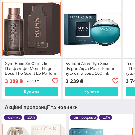
Хуго Босс Зе Сент Ле
Булгарі Аква Пур Хом –
Тьєр
Парфум фо Мен - Hugo
Bvlgari Aqva Pour Homme
- Th
Boss The Scent Le Parfum
туалетна вода 100 ml.
туал
for Men парфумована
3 389
3 239
3 7
₴
₴
4 389 ₴
вода 100 ml.
Купити
Купити
Акційні пропозиції та новинки
Новинка
–20%
Топ продажів
–10%