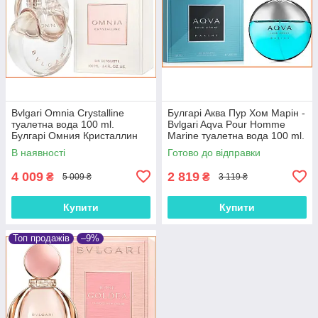
Bvlgari Omnia Crystalline
Булгарі Аква Пур Хом Марін -
туалетна вода 100 ml.
Bvlgari Aqva Pour Homme
Булгарі Омния Кристаллин
Marine туалетна вода 100 ml.
В наявності
Готово до відправки
4 009
2 819
₴
₴
5 009 ₴
3 119 ₴
Купити
Купити
Топ продажів
–9%