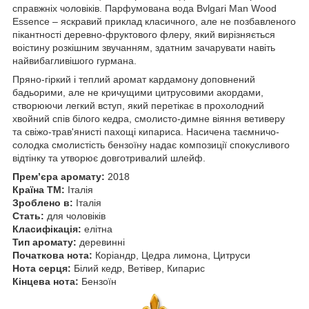
справжніх чоловіків. Парфумована вода Bvlgari Man Wood
Essence – яскравий приклад класичного, але не позбавленого
пікантності деревно-фруктового флеру, який вирізняється
воістину розкішним звучанням, здатним зачарувати навіть
найвибагливішого гурмана.
Пряно-гіркий і теплий аромат кардамону доповнений
бадьорими, але не кричущими цитрусовими акордами,
створюючи легкий вступ, який перетікає в прохолодний
хвойний спів білого кедра, смолисто-димне віяння ветиверу
та свіжо-трав'янисті пахощі кипариса. Насичена таємничо-
солодка смолистість бензоїну надає композиції спокусливого
відтінку та утворює довготривалий шлейф.
Прем’єра аромату:
2018
Країна ТМ:
Італія
Зроблено в:
Італія
Стать:
для чоловіків
Класифікація:
елітна
Тип аромату:
деревинні
Початкова нота:
Коріандр, Цедра лимона, Цитруси
Нота серця:
Білий кедр, Ветівер, Кипарис
Кінцева нота:
Бензоїн