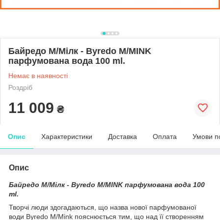
Байредо М/Мілк - Byredo M/MINK
парфумована вода 100 ml.
Немає в наявності
Роздріб
11 009
₴
Опис
Характеристики
Доставка
Оплата
Умови п
Опис
Байредо М/Мілк - Byredo M/MINK парфумована вода 100
ml.
Творчі люди здогадаються, що назва нової парфумованої
води Byredo M/Mink пояснюється тим, що над її створенням