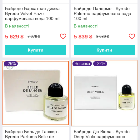
Байредо Бархатная димка -
Байредо Палермо - Byredo
Byredo Velvet Haze
Palermo парфумована вода
парфумована вода 100 ml.
100 ml.
В наявності
В наявності
5 629
5 839
₴
₴
7 979 ₴
8 089 ₴
Купити
Купити
–26%
Новинка
–22%
Байредо Бель де Танжер -
Байредо Діп Віола - Byredo
Byredo Parfums Belle de
Deep Viola парфумована