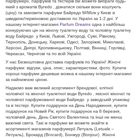
парфумерії, парфумів та тестерів Ви можете вибрати будь-
який з ароматів Byredo , дізнатися скільки вони коштують
(ціну) та замовити парфуми Байредо М/Мілк у Києві зі
швидкою/терміновою доставкою по Україні за 1-2 дні. У
нашому інтернет-магазині
Parfum Dreams
одна з найбільш
конкуруючих цін на жіночу туалетну воду та чоловічу туалетну
воду Байредо у Києві, Львові, Ужгороді, Сумі, Рівному,
Тернопіль, Донецьку, Харкові, Одесі, Запоріжжі, Миколаєві,
Херсоні, Дніпрі, Кропивницькому, Полтаві, Вінниці, Горлівці,
Черкасах, Чернігові та по всій Україні.
У нас Безкоштовна доставка парфумів по Україні! Жіночі
парфуми: відгуки, ціна, опис, характеристики, фото. Купити
хороші парфуми дешевше можна в нашому інтернет-магазині
за найнижчою ціною.
Надаємо вам великий асортимент брендової, елітної
чоловічої та жіночої туалетної води Byredo , якісної жіночої та
чоловічої парфумованої води Байредо у заводській упаковці
та в тестері. Купити подарунок на День Народження, купити
подарунок на Новий Рік, купити подарунок на 8 березня,
чоловічий день, День Святого Валентина та інші не менш
важливі свята. Такі ж парфуми ви можете знайти в
асортименті магазинів парфумерії Летуаль (Letuale –
Летуаль), Брокард (Brocard), Бонжур (Bonjour). Жіночі