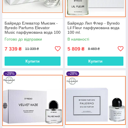
Байредо Елеватор Мьюзик -
Байредо Лил Флер - Byredo
Byredo Parfums Elevator
Lil Fleur парфумована вода
Music парфумована вода 100
100 ml.
ml.
Готово до відправки
В наявності
7 339
5 809
₴
₴
11 339 ₴
8 469 ₴
Купити
Купити
–29%
–28%