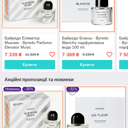
Байредо Елеватор
Байредо Бланш - Byredo
Бай
Мьюзик - Byredo Parfums
Blanche парфумована
- By
Elevator Music
вода 100 ml.
пар
парфумована вода 100
ml.
7 339
7 369
7 5
₴
₴
11 339 ₴
9 199 ₴
ml.
Купити
Купити
Акційні пропозиції та новинки
Новинка
–35%
–31%