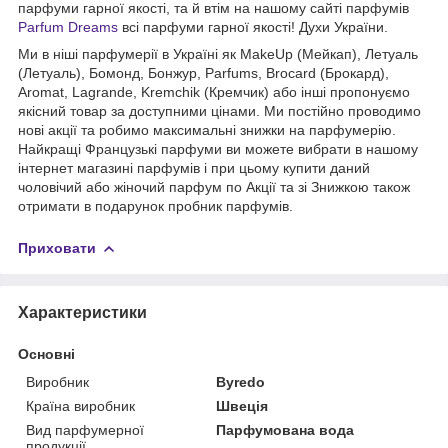
парфуми гарної якості, та й втім на нашому сайті парфумів
Parfum Dreams
всі парфуми гарної якості! Духи України.
Ми в ніші парфумерії в Україні як MakeUp (Мейкап), Летуаль
(Летуаль), Бомонд, Бонжур, Parfums, Brocard (Брокард),
Aromat, Lagrande, Kremchik (Кремчик) або інші пропонуємо
якісний товар за доступними цінами. Ми постійно проводимо
нові акції та робимо максимальні знижки на парфумерію.
Найкращі Французькі парфуми ви можете вибрати в нашому
інтернет магазині парфумів і при цьому купити даний
чоловічий або жіночий парфум по Акції та зі Знижкою також
отримати в подарунок пробник парфумів.
Приховати
Характеристики
Основні
Виробник
Byredo
Країна виробник
Швеція
Вид парфумерної
Парфумована вода
продукції