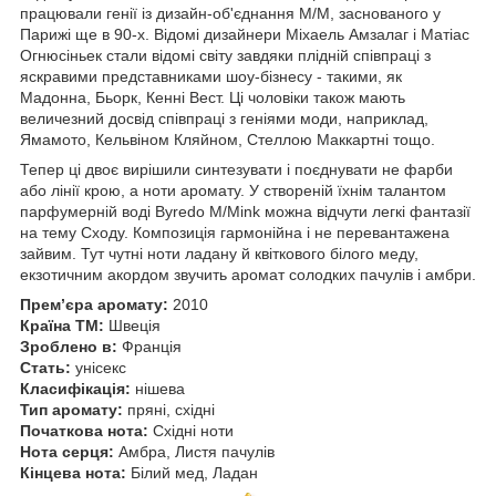
працювали генії із дизайн-об'єднання M/M, заснованого у
Парижі ще в 90-х. Відомі дизайнери Міхаель Амзалаг і Матіас
Огнюсіньек стали відомі світу завдяки плідній співпраці з
яскравими представниками шоу-бізнесу - такими, як
Мадонна, Бьорк, Кенні Вест. Ці чоловіки також мають
величезний досвід співпраці з геніями моди, наприклад,
Ямамото, Кельвіном Кляйном, Стеллою Маккартні тощо.
Тепер ці двоє вирішили синтезувати і поєднувати не фарби
або лінії крою, а ноти аромату. У створеній їхнім талантом
парфумерній воді Byredo M/Mink можна відчути легкі фантазії
на тему Сходу. Композиція гармонійна і не перевантажена
зайвим. Тут чутні ноти ладану й квіткового білого меду,
екзотичним акордом звучить аромат солодких пачулів і амбри.
Прем’єра аромату:
2010
Країна ТМ:
Швеція
Зроблено в:
Франція
Стать:
унісекс
Класифікація:
нішева
Тип аромату:
пряні, східні
Початкова нота:
Східні ноти
Нота серця:
Амбра, Листя пачулів
Кінцева нота:
Білий мед, Ладан