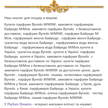
Наш хештег для пошуку в мережі:
Купити парфуми Byredo M/MINK, замовити парфумерію
Байредо М/Мілк, замовити парфуми Byredo з безкоштовною
доставкою, парфуми Byredo M/MINK, парфуми Байредо М/
Мілк, парфумерія жіноча Байредо , парфуми жіночі Байредо ,
туалетна вода жіноча Байредо , парфумована вода жіноча
Байредо , парфумована вода Байредо М/Мілк купити в
Україні, туалетна вода Byredo купити в Україні, парфуми
Байредо купити в Україні, замовити парфуми Byredo з
безкоштовною доставкою по Україні, купити парфуми
Байредо М/Мілк з безкоштовною доставкою по Україні,
замовити парфум Byredo M/MINK за доступною ціною, духи
Byredo , парфумерія Byredo нішева, селективна парфумерія
Byredo , парфум Byredo M/MINK, замовити парфуми Байредо
М/Мілк у Києві, замовити парфумерію Байредо у Києві, духи
Byredo у Києві, парфумерія Байредо в Україні, купити
парфуми Байредо М/Мілк, елітна парфумерія Byredo , тестер
Байредо М/Мілк, нішеві парфуми Byredo M/MINK.
У
Parfum Dreams
- інтернет-магазині елітної та нішевої