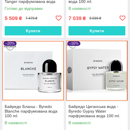
Tanger парфумована вода
вода 100 ml.
100 ml.
Готово до відправки
В наявності
5 509
7 039
₴
₴
7 479 ₴
9 039 ₴
Купити
Купити
–20%
–16%
Байредо Бланш - Byredo
Байредо Циганська вода -
Blanche парфумована вода
Byredo Gypsy Water
100 ml.
парфумована вода 100 ml.
В наявності
В наявності