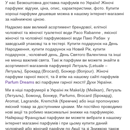
У нас Безкоштовна доставка парфумів по Україні! Жіночі
парфуми: відгуки, ціна, опис, характеристики, фото. Купити
хороші парфуми дешевше можна в нашому інтернет-магазині
за найнижчою ціною.
Надаємо вам великий асортимент брендової, елітної
чоловічої та жіночої туалетної води Paco Rabanne , якісної
жіночої та чоловічої парфумованої води Пако Рабан у
заводській упаковці та в тестері. Купити подарунок на День
Народження, купити подарунок на Новий Рік, купити
подарунок , чоловічий день, День Святого Валентина та інші
не менш важливі свята. Такі ж парфуми ви можете знайти в
асортименті магазинів парфумерії Летуаль (Letuale –
Летуаль), Брокард (Brocard), Бонжур (Bonjour). Жіночі
парфуми гарної якості, та й втім на нашому сайті парфумів
Parfum Dreams
всі парфуми гарної якості! Духи України.
Ми в ніші парфумерії в Україні як MakeUp (Мейкап), Летуаль
(Летуаль), Бомонд, Бонжур, Parfums, Brocard (Брокард),
Aromat, Lagrande, Kremchik (Кремчик) або інші пропонуємо
якісний товар за доступними цінами. Ми постійно проводимо
нові акції та робимо максимальні знижки на парфумерію.
Найкращі Французькі парфуми ви можете вибрати в нашому
інтернет магазині парфумів і при цьому купити даний
чоловічий або жіночий парфум по Акції та зі Знижкою також