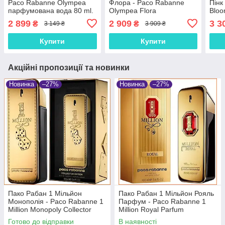
Paco Rabanne Olympea
Флора - Paco Rabanne
Пінк
парфумована вода 80 ml.
Olympea Flora
Bloo
парфумована вода 80 ml.
парф
2 899
2 909
3 3
₴
₴
3 149 ₴
3 909 ₴
Купити
Купити
Акційні пропозиції та новинки
Новинка
–27%
Новинка
–27%
Пако Рабан 1 Мільйон
Пако Рабан 1 Мільйон Рояль
Монополія - Paco Rabanne 1
Парфум - Paco Rabanne 1
Million Monopoly Collector
Million Royal Parfum
Edition туалетна вода 100 ml.
парфумована вода 100 ml.
Готово до відправки
В наявності