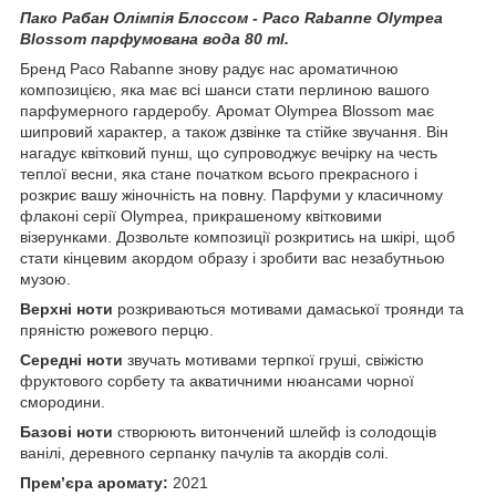
Пако Рабан Олімпія Блоссом - Paco Rabanne Olympea
Blossom парфумована вода 80 ml.
Бренд Paco Rabanne знову радує нас ароматичною
композицією, яка має всі шанси стати перлиною вашого
парфумерного гардеробу. Аромат Olympea Blossom має
шипровий характер, а також дзвінке та стійке звучання. Він
нагадує квітковий пунш, що супроводжує вечірку на честь
теплої весни, яка стане початком всього прекрасного і
розкриє вашу жіночність на повну. Парфуми у класичному
флаконі серії Olympea, прикрашеному квітковими
візерунками. Дозвольте композиції розкритись на шкірі, щоб
стати кінцевим акордом образу і зробити вас незабутньою
музою.
Верхні ноти
розкриваються мотивами дамаської троянди та
пряністю рожевого перцю.
Середні ноти
звучать мотивами терпкої груші, свіжістю
фруктового сорбету та акватичними нюансами чорної
смородини.
Базові ноти
створюють витончений шлейф із солодощів
ванілі, деревного серпанку пачулів та акордів солі.
Прем’єра аромату:
2021