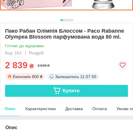
Пако Рабан Олімпія Блоссом - Paco Rabanne
Olympea Blossom парфумована вода 80 ml.
Готово до відправки
Код: 161
Роздріб
2 839
₴
3 639 ₴
Економія
800 ₴
Залишилось
11:07:54
Купити
Опис
Характеристики
Доставка
Оплата
Умови п
Опис