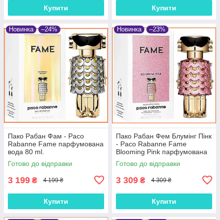
Купити
Купити
Новинка
–24%
Новинка
–23%
Пако Рабан Фам - Paco
Пако Рабан Фем Блумінг Пінк
Rabanne Fame парфумована
- Paco Rabanne Fame
вода 80 ml.
Blooming Pink парфумована
вода 80 ml.
Готово до відправки
Готово до відправки
3 199
3 309
₴
₴
4 199 ₴
4 309 ₴
Купити
Купити