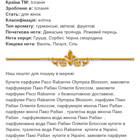
Країна ТМ:
Іспанія
Зроблено в:
Іспанія
Стать:
для жінок
Класифікація:
елітна
Тип аромату:
гурманські, квіткові, фруктові
Початкова нота:
Дамаська троянда, Рожевий перець
Нота серця:
Груша, Сорбет, Чорна смородина
Кінцева нота:
Ваніль, Пачулі, Сіль
Наш хештег для пошуку в мережі:
Купити парфуми Paco Rabanne Olympea Blossom, замовити
парфумерію Пако Рабан Олімпія Блоссом, замовити
парфуми Paco Rabanne з безкоштовною доставкою,
парфуми Paco Rabanne Olympea Blossom, парфуми Пако
Рабан Олімпія Блоссом, парфумерія жіноча Пако Рабан ,
парфуми жіночі Пако Рабан , туалетна вода жіноча Пако
Рабан , парфумована вода жіноча Пако Рабан ,
парфумована вода Пако Рабан Олімпія Блоссом купити в
Україні, туалетна вода Paco Rabanne купити в Україні,
парфуми Пако Рабан купити в Україні, замовити парфуми