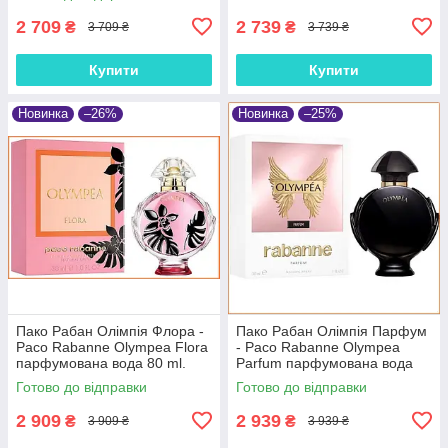
2 709
2 739
₴
₴
3 709 ₴
3 739 ₴
Купити
Купити
Новинка
–26%
Новинка
–25%
Пако Рабан Олімпія Флора -
Пако Рабан Олімпія Парфум
Paco Rabanne Olympea Flora
- Paco Rabanne Olympea
парфумована вода 80 ml.
Parfum парфумована вода
80 ml.
Готово до відправки
Готово до відправки
2 909
2 939
₴
₴
3 909 ₴
3 939 ₴