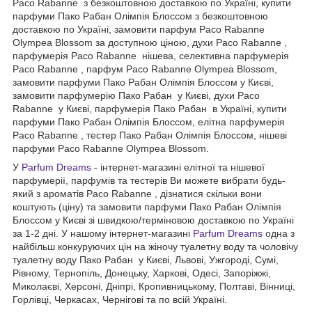
Paco Rabanne з безкоштовною доставкою по Україні, купити
парфуми Пако Рабан Олімпія Блоссом з безкоштовною
доставкою по Україні, замовити парфум Paco Rabanne
Olympea Blossom за доступною ціною, духи Paco Rabanne ,
парфумерія Paco Rabanne нішева, селективна парфумерія
Paco Rabanne , парфум Paco Rabanne Olympea Blossom,
замовити парфуми Пако Рабан Олімпія Блоссом у Києві,
замовити парфумерію Пако Рабан у Києві, духи Paco
Rabanne у Києві, парфумерія Пако Рабан в Україні, купити
парфуми Пако Рабан Олімпія Блоссом, елітна парфумерія
Paco Rabanne , тестер Пако Рабан Олімпія Блоссом, нішеві
парфуми Paco Rabanne Olympea Blossom.
У
Parfum Dreams
- інтернет-магазині елітної та нішевої
парфумерії, парфумів та тестерів Ви можете вибрати будь-
який з ароматів Paco Rabanne , дізнатися скільки вони
коштують (ціну) та замовити парфуми Пако Рабан Олімпія
Блоссом у Києві зі швидкою/терміновою доставкою по Україні
за 1-2 дні. У нашому інтернет-магазині
Parfum Dreams
одна з
найбільш конкуруючих цін на жіночу туалетну воду та чоловічу
туалетну воду Пако Рабан у Києві, Львові, Ужгороді, Сумі,
Рівному, Тернопіль, Донецьку, Харкові, Одесі, Запоріжжі,
Миколаєві, Херсоні, Дніпрі, Кропивницькому, Полтаві, Вінниці,
Горлівці, Черкасах, Чернігові та по всій Україні.