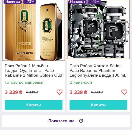
Новинка
–23%
Новинка
–23%
Пако Рабан 1 Мільйон
Пако Рабан Фантом Легіон -
Голден Оуд Інтенс - Paco
Paco Rabanne Phantom
Rabanne 1 Million Golden Oud
Legion туалетна вода 100 ml.
Intense парфумована вода
Готово до відправки
В наявності
100 ml
3 339
3 339
₴
₴
4 339 ₴
4 339 ₴
Купити
Купити
Показати ще