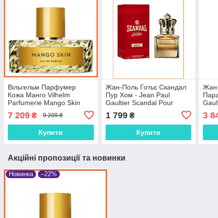
Вільгельм Парфумер
Жан-Поль Готьє Скандал
Жан-
Кожа Манго Vilhelm
Пур Хом - Jean Paul
Пара
Parfumerie Mango Skin
Gaultier Scandal Pour
Gaul
парфумована вода 100
Homme Absolu
Gar
7 209
1 799
3 8
₴
₴
9 209 ₴
ml.
парфумована вода 100
вода
ml.
Купити
Купити
Акційні пропозиції та новинки
Новинка
–22%