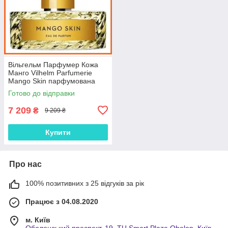
Вільгельм Парфумер Кожа
Манго Vilhelm Parfumerie
Mango Skin парфумована
вода 100 ml.
Готово до відправки
7 209
₴
9 209 ₴
Купити
Про нас
100% позитивних з 25 відгуків за рік
Працює з 04.08.2020
м. Київ
Оболонський проспект, 19, ТЦ Smart Plaza Obolon, Київ,