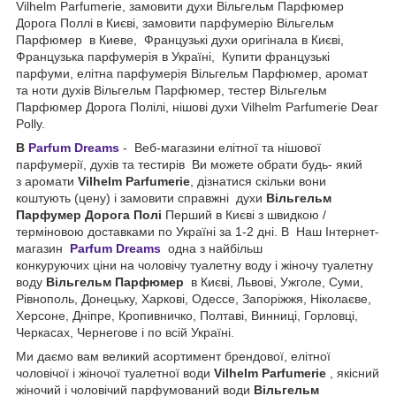
Vilhelm Parfumerie, замовити духи Вільгельм Парфюмер
Дорога Поллі в Києві, замовити парфумерію Вільгельм
Парфюмер в Киеве, Французькі духи оригінала в Києві,
Французька парфумерія в Україні, Купити французькі
парфуми, елітна парфумерія Вільгельм Парфюмер, аромат
та ноти духів Вільгельм Парфюмер, тестер Вільгельм
Парфюмер Дорога Полілі, нішові духи Vilhelm Parfumerie Dear
Polly.
В
Parfum Dreams
- Веб-магазини елітної та нішової
парфумерії, духів та тестирів Ви можете обрати будь- який
з аромати
Vilhelm Parfumerie
, дізнатися скільки вони
коштують (цену) і замовити справжні духи
Вільгельм
Парфумер Дорога Полі
Перший в Києві з швидкою /
терміновою доставками по Україні за 1-2 дні. В Наш Інтернет-
магазин
Parfum Dreams
одна з найбільш
конкуруючих ціни на чоловічу туалетну воду і жіночу туалетну
воду
Вільгельм Парфюмер
в Києві, Львові, Ужголе, Суми,
Рівнополь, Донецьку, Харкові, Одессе, Запоріжжя, Ніколаєве,
Херсоне, Дніпре, Кропивничко, Полтаві, Винниці, Горловці,
Черкасах, Чернегове і по всій Україні.
Ми даємо вам великий асортимент брендової, елітної
чоловічої і жіночої туалетної води
Vilhelm Parfumerie
, якісний
жіночий і чоловічий парфумований води
Вільгельм