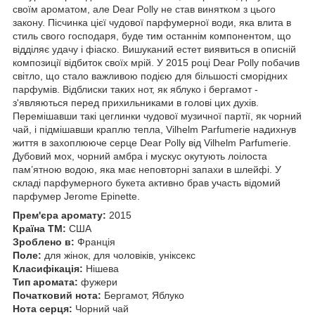
своїм ароматом, але Dear Polly не став винятком з цього
закону. Пісчинка цієї чудової парфумерної води, яка влита в
стиль свого господаря, буде тим останнім компонентом, що
відділяє удачу і фіаско. Вишуканий естет виявиться в описній
композиції відбиток своїх мрій. У 2015 році Dear Polly побачив
світло, що стало важливою подією для більшості сморідних
парфумів. Відблиски таких нот, як яблуко і бергамот -
з'являються перед прихильниками в голові цих духів.
Перемішавши такі цеглинки чудової музичної партії, як чорний
чай, і підмішавши краплю тепла, Vilhelm Parfumerie надихнув
життя в захоплююче серце Dear Polly від Vilhelm Parfumerie.
Дубовий мох, чорний амбра і мускус окутують лоілоста
пам’ятною водою, яка має неповторні запахи в шлейфі. У
складі парфумерного букета активно брав участь відомий
парфумер Jerome Epinette.
Прем'єра аромату:
2015
Країна ТМ:
США
Зроблено в:
Франція
Поле:
для жінок, для чоловіків, уніксекс
Класифікація:
Нішева
Тип аромата:
фужери
Початковий нота:
Бергамот, Яблуко
Нота серця:
Чорний чай