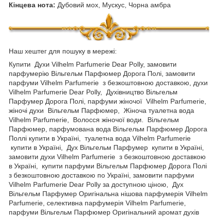
Кінцева нота:
Дубовий мох, Мускус, Чорна амбра
Наш хештег для пошуку в мережі:
Купити Духи Vilhelm Parfumerie Dear Polly, замовити
парфумерію Вільгельм Парфюмер Дорога Полі, замовити
парфуми Vilhelm Parfumerie з безкоштовною доставкою, духи
Vilhelm Parfumerie Dear Polly, Духівництво Вільгельм
Парфумер Дорога Полі, парфуми жіночої Vilhelm Parfumerie,
жіночі духи Вільгельм Парфюмер, Жіноча туалетна вода
Vilhelm Parfumerie, Волосся жіночої води. Вільгельм
Парфюмер, парфумована вода Вільгельм Парфюмер Дорога
Поллі купити в Україні, туалетна вода Vilhelm Parfumerie
купити в Україні, Дух Вільгельм Парфумер купити в Україні,
замовити духи Vilhelm Parfumerie з безкоштовною доставкою
в Україні, купити парфуми Вільгельм Парфюмер Дорога Полі
з безкоштовною доставкою по Україні, замовити парфуми
Vilhelm Parfumerie Dear Polly за доступною ціною, Дух
Вільгельм Парфумер Оригінальна нішова парфумерія Vilhelm
Parfumerie, селективна парфумерія Vilhelm Parfumerie,
парфуми Вільгельм Парфюмер Оригінальний аромат духів