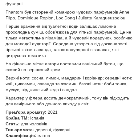
фужерні.
Phantom був створений командою чудових парфумерів Anne
Flipo, Dominique Ropion, Loc Dong і Juliette Karagueuzoglou.
Перше враження від туалетної води залишає лимонна
прохолодна суміш, обов'язкова для літньої парфумерії. Це не
тільки мегастильна піраміда, а й чудовий подарунок, особливо
для молодої аудиторії. Середина утворена від досконалості
гірської квітки лаванда, також популярної в запахах, як і
цитрусова тематика.
На фінальне місце автори поставили ванільний бутон, що
схожий на вершковий крем.
Верхні ноти: сосна, лимон, мандарин і коріандр; середні ноти:
чай, цикламен, лаванда та жасмин; базові ноти: боби тонка,
мускус, вірджинський кедр і сандал.
Характер у флера досить демократичний, тому він підходить
для вечірнього або денного виходу у світ.
Прем'єра аромату:
2021
Країна ТМ:
Іспанія
Стать:
для чоловіків
Тип аромата:
деревні, фужерні
Класифікація:
елітна