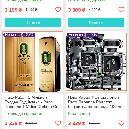
3 199
3 309
₴
₴
4 199 ₴
4 309 ₴
Купити
Купити
Новинка
–23%
Новинка
–23%
Пако Рабан 1 Мільйон
Пако Рабан Фантом Легіон -
Голден Оуд Інтенс - Paco
Paco Rabanne Phantom
Rabanne 1 Million Golden Oud
Legion туалетна вода 100 ml.
Intense парфумована вода
Готово до відправки
В наявності
100 ml
3 339
3 339
₴
₴
4 339 ₴
4 339 ₴