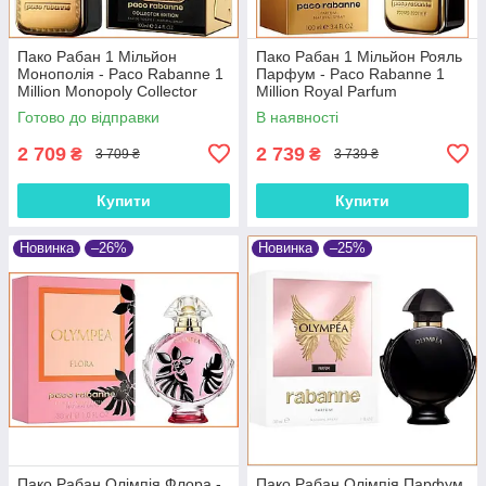
Пако Рабан 1 Мільйон
Пако Рабан 1 Мільйон Рояль
Монополія - Paco Rabanne 1
Парфум - Paco Rabanne 1
Million Monopoly Collector
Million Royal Parfum
Edition туалетна вода 100 ml.
парфумована вода 100 ml.
Готово до відправки
В наявності
2 709
2 739
₴
₴
3 709 ₴
3 739 ₴
Купити
Купити
Новинка
–26%
Новинка
–25%
Пако Рабан Олімпія Флора -
Пако Рабан Олімпія Парфум