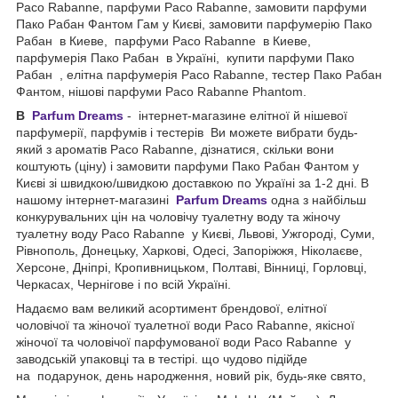
Paco Rabanne, парфуми Paco Rabanne, замовити парфуми
Пако Рабан Фантом Гам у Києві, замовити парфумерію Пако
Рабан в Киеве, парфуми Paco Rabanne в Киеве,
парфумерія Пако Рабан в Україні, купити парфуми Пако
Рабан , елітна парфумерія Paco Rabanne, тестер Пако Рабан
Фантом, нішові парфуми Paco Rabanne Phantom.
В
Parfum Dreams
- інтернет-магазине елітної й нішевої
парфумерії, парфумів і тестерів Ви можете вибрати будь-
який з ароматів Paco Rabanne, дізнатися, скільки вони
коштують (ціну) і замовити парфуми Пако Рабан Фантом у
Києві зі швидкою/швидкою доставкою по Україні за 1-2 дні. В
нашому інтернет-магазині
Parfum Dreams
одна з найбільш
конкурувальних цін на чоловічу туалетну воду та жіночу
туалетну воду Paco Rabanne у Києві, Львові, Ужгороді, Суми,
Рівнополь, Донецьку, Харкові, Одесі, Запоріжжя, Ніколаєве,
Херсоне, Дніпрі, Кропивницьком, Полтаві, Вінниці, Горловці,
Черкасах, Чернігове і по всій Україні.
Надаємо вам великий асортимент брендової, елітної
чоловічої та жіночої туалетної води Paco Rabanne, якісної
жіночої та чоловічої парфумованої води Paco Rabanne у
заводській упаковці та в тестірі. що чудово підійде
на подарунок, день народження, новий рік, будь-яке свято,