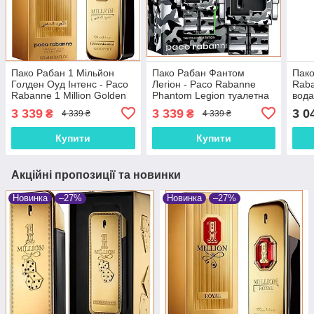
Пако Рабан 1 Мільйон
Пако Рабан Фантом
Пако
Голден Оуд Інтенс - Paco
Легіон - Paco Rabanne
Raba
Rabanne 1 Million Golden
Phantom Legion туалетна
вода
Oud Intense парфумована
вода 100 ml.
3 339
3 339
3 0
₴
₴
4 339 ₴
4 339 ₴
вода 100 ml
Купити
Купити
Акційні пропозиції та новинки
Новинка
–27%
Новинка
–27%