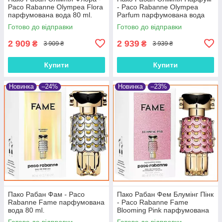
Paco Rabanne Olympea Flora
- Paco Rabanne Olympea
парфумована вода 80 ml.
Parfum парфумована вода
80 ml.
Готово до відправки
Готово до відправки
2 909
2 939
₴
₴
3 909 ₴
3 939 ₴
Купити
Купити
Новинка
–24%
Новинка
–23%
Пако Рабан Фам - Paco
Пако Рабан Фем Блумінг Пінк
Rabanne Fame парфумована
- Paco Rabanne Fame
вода 80 ml.
Blooming Pink парфумована
вода 80 ml.
Готово до відправки
Готово до відправки