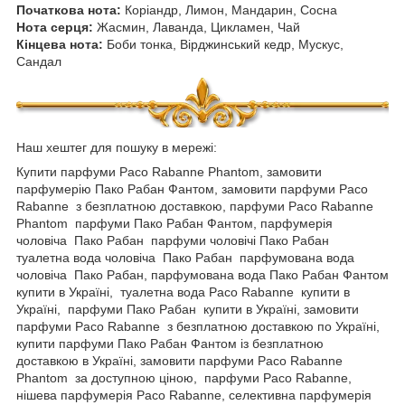
Початкова нота:
Коріандр, Лимон, Мандарин, Сосна
Нота серця:
Жасмин, Лаванда, Цикламен, Чай
Кінцева нота:
Боби тонка, Вірджинський кедр, Мускус,
Сандал
Наш хештег для пошуку в мережі:
Купити парфуми Paco Rabanne Phantom, замовити
парфумерію Пако Рабан Фантом, замовити парфуми Paco
Rabanne з безплатною доставкою, парфуми Paco Rabanne
Phantom парфуми Пако Рабан Фантом, парфумерія
чоловіча Пако Рабан парфуми чоловічі Пако Рабан
туалетна вода чоловіча Пако Рабан парфумована вода
чоловіча Пако Рабан, парфумована вода Пако Рабан Фантом
купити в Україні, туалетна вода Paco Rabanne купити в
Україні, парфуми Пако Рабан купити в Україні, замовити
парфуми Paco Rabanne з безплатною доставкою по Україні,
купити парфуми Пако Рабан Фантом із безплатною
доставкою в Україні, замовити парфуми Paco Rabanne
Phantom за доступною ціною, парфуми Paco Rabanne,
нішева парфумерія Paco Rabanne, селективна парфумерія