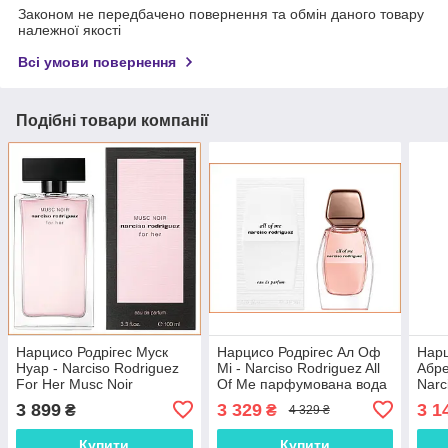
Законом не передбачено повернення та обмін даного товару
належної якості
Всі умови повернення
Подібні товари компанії
Нарцисо Родрігес Муск
Нарцисо Родрігес Ал Оф
Нарц
Нуар - Narciso Rodriguez
Мі - Narciso Rodriguez All
Абре
For Her Musc Noir
Of Me парфумована вода
Narc
парфумована вода 100
90 ml.
парф
3 899
3 329
3 1
₴
₴
4 329 ₴
ml.
Купити
Купити