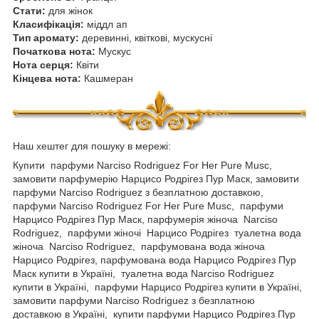
Стати:
для жінок
Класифікація:
міддл ап
Тип аромату:
деревинні, квіткові, мускусні
Початкова нота:
Мускус
Нота серця:
Квіти
Кінцева нота:
Кашмеран
Наш хештег для пошуку в мережі:
Купити парфуми Narciso Rodriguez For Her Pure Musc,
замовити парфумерію Нарцисо Родрігез Пур Маск, замовити
парфуми Narciso Rodriguez з безплатною доставкою,
парфуми Narciso Rodriguez For Her Pure Musc, парфуми
Нарцисо Родрігез Пур Маск, парфумерія жіноча Narciso
Rodriguez, парфуми жіночі Нарцисо Родрігез туалетна вода
жіноча Narciso Rodriguez, парфумована вода жіноча
Нарцисо Родрігез, парфумована вода Нарцисо Родрігез Пур
Маск купити в Україні, туалетна вода Narciso Rodriguez
купити в Україні, парфуми Нарцисо Родрігез купити в Україні,
замовити парфуми Narciso Rodriguez з безплатною
доставкою в Україні, купити парфуми Нарцисо Родрігез Пур