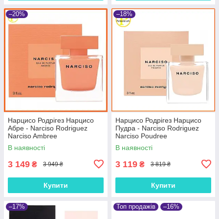
–20%
–18%
Нарцисо Родрігез Нарцисо
Нарцисо Родрігез Нарцисо
Абре - Narciso Rodriguez
Пудра - Narciso Rodriguez
Narciso Ambree
Narciso Poudree
парфумована вода 90ml.
парфумована вода 90 ml.
В наявності
В наявності
3 149
3 119
₴
₴
3 949 ₴
3 819 ₴
Купити
Купити
–17%
Топ продажів
–16%