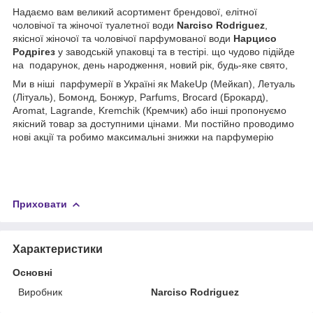
Надаємо вам великий асортимент брендової, елітної
чоловічої та жіночої туалетної води
Narciso Rodriguez
,
якісної жіночої та чоловічої парфумованої води
Нарцисо
Родрігез
у заводській упаковці та в тестірі. що чудово підійде
на подарунок, день народження, новий рік, будь-яке свято,
Ми в ніші парфумерії в Україні як MakeUp (Мейкап), Летуаль
(Літуаль), Бомонд, Бонжур, Parfums, Brocard (Брокард),
Aromat, Lagrande, Kremchik (Кремчик) або інші пропонуємо
якісний товар за доступними цінами. Ми постійно проводимо
нові акції та робимо максимальні знижки на парфумерію
Приховати
Характеристики
Основні
Виробник
Narciso Rodriguez