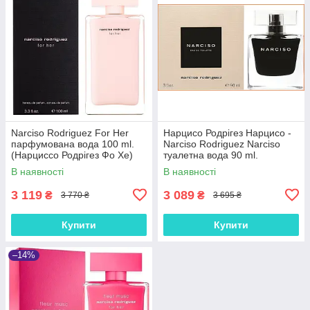
Narciso Rodriguez For Her
Нарцисо Родрігез Нарцисо -
парфумована вода 100 ml.
Narciso Rodriguez Narciso
(Нарциссо Родрігез Фо Хе)
туалетна вода 90 ml.
В наявності
В наявності
3 119
3 089
₴
₴
3 770 ₴
3 695 ₴
Купити
Купити
–14%