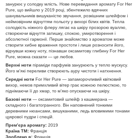
занурює у солодку млість. Нове перевидання аромату For Her
Pure, що вийшло у 2019 році, збентежило вдячних
шанувальників вишуканістю звучання, розкішним шлейфом і
неймовірним відчуттям польоту у вихорі білих квітів. Тепла
солодкість ніжного флеру лягає на шкіру прозорою вуаллю,
створюючи відчуття затишку, спокою, умиротворення і
абсолютної гармонії. Перше знайомство з ароматом може
створити хибне враження простоти і лише розносити його,
відчувши кожну ноту, пізнавши оксамитову глибину For Her
Pure, можна сказати — це любов.
Верхні ноти
піраміди парфумів занурюють у тепло мускусу.
Його м'які переливи створюють ауру чистоти і натхнення.
Середні ноти
For Her Pure — запаморочливий квітковий
вихор, немов примхливий вітер грає кожною пелюсткою, то
піднімаючи її до хмар, то м'яко опускаючи на шкіру.
Базові ноти
— оксамитовий шлейф з кашмерана —
складного і багатогранного. Він наповнений тонкими
деревними нюансами, вишуканими, ледь вловимими тонами
цукрової пудри і спецій.
Прем’єра аромату:
2019
Країна ТМ:
Франція
Зроблено в:
Франція