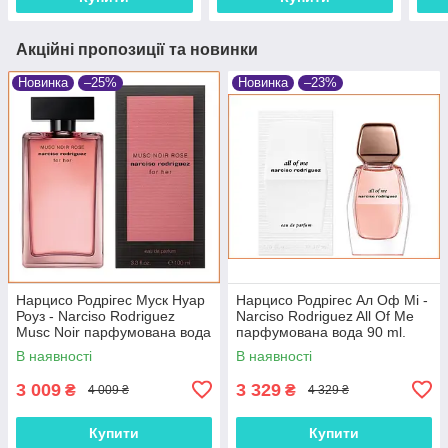
Акційні пропозиції та новинки
Новинка
–25%
Новинка
–23%
Нарцисо Родрігес Муск Нуар
Нарцисо Родрігес Ал Оф Мі -
Роуз - Narciso Rodriguez
Narciso Rodriguez All Of Me
Musc Noir парфумована вода
парфумована вода 90 ml.
100 ml.
В наявності
В наявності
3 009
3 329
₴
₴
4 009 ₴
4 329 ₴
Купити
Купити