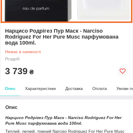
Нарцисо Родрігез Пур Маск - Narciso
Rodriguez For Her Pure Musc парфумована
вода 100ml.
Немає в наявності
Роздріб
3 739
₴
Опис
Характеристики
Доставка
Оплата
Умови п
Опис
Нарцисо Родрігез Пур Маск - Narciso Rodriguez For Her
Pure Musc парфумована вода 100ml.
Теплий, легкий, томний Narciso Rodriguez For Her Pure Musc