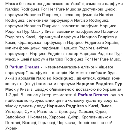
Маск з безплатною доставкою по Україні, замовити парфуми
Narciso Rodriguez For Her Pure Musc за доступною ціною,
парфуми Нарцисо Родрігез, нішева парфумерія Narciso
Rodriguez, селективна парфумерія Narciso Rodriguez,
парфуми Нарцисо Родригез, замовити парфуми Нарцисо
Родрігез Пур Маск у Києві, замовити парфумерію Нарцисо
Родрігез у Києві, французькі парфуми Нарцисо Родрігез у
Києві, французька парфумерія Нарцисо Родрігез в Україні,
купити французькі парфуми Нарцисо Родрігез, елітна
парфумерія Нарцисо Родрігез, тестер Нарцисо Родрігез Пур
Маск, нішеві парфуми Narciso Rodriguez For Her Pure Musc.
В
Parfum Dreams
- інтернет-магазине елітної й нішевої
парфумерії, парфумів і тестерів Ви можете вибрати будь-
який з ароматів
Narciso Rodriguez
, дізнатися, скільки вони
коштують (ціну) і замовити парфуми
Нарцисо Родрігез Пур
Маск
у Києві зі швидкою/вимкненою доставкою по Україні за
1-2 дні. В нашому інтернет-магазині
Parfum Dreams
одна з
найбільш конкурувальних цін на чоловічу туалетну воду та
жіночу туалетну воду
Нарцисо Родрігез
у Києві, Львові,
Ужгороді, Суми, Рівнополь, Донецьку, Харкові, Одесі,
Запоріжжя, Ніколаєве, Херсоне, Дніпрі, Кропивницьком,
Полтаві, Вінниці, Горловці, Черкасах, Чернігове і по всій
Україні.