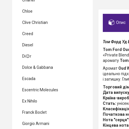
Chanel
Chloe
Опис
Clive Christian
Creed
Том Форд Уд В
Diesel
Tom Ford Oud
«Private Blen
Di😉r
аромату
Tom
Dolce & Gabbana
Аромат
Oud 
ідеально підх
Escada
і затишку. Г
Торговий дім
Escentric Molecules
Дата випуску
Країна-вироб
Ex Nihilo
Стать:
унісек
Класифікаці
Franck Boclet
Початкова н
Нота "серця"
Giorgio Armani
Кінцева нота