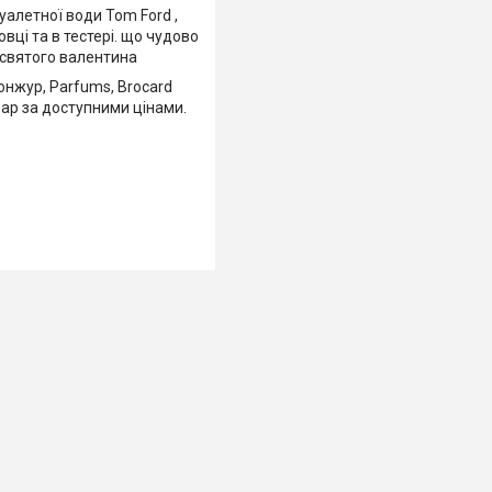
уалетної води Tom Ford ,
вці та в тестері. що чудово
ь святого валентина
Бонжур, Parfums, Brocard
вар за доступними цінами.