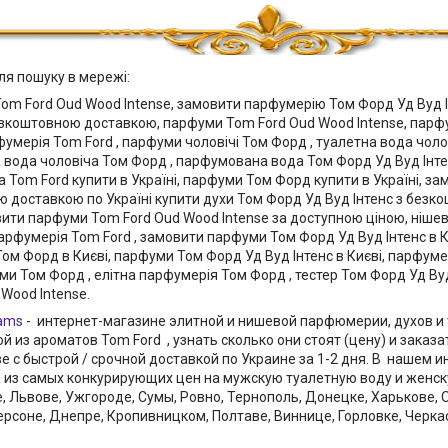
ля пошуку в мережі:
Tom Ford Oud Wood Intense, замовити парфумерію Том Форд Уд Вуд 
езкоштовною доставкою, парфуми Tom Ford Oud Wood Intense, парфу
умерія Tom Ford , парфуми чоловічі Том Форд , туалетна вода чолов
вода чоловіча Том Форд , парфумована вода Том Форд Уд Вуд Інтенс
 Tom Ford купити в Україні, парфуми Том Форд купити в Україні, з
 доставкою по Україні купити духи Том Форд Уд Вуд Інтенс з без
вити парфуми Tom Ford Oud Wood Intense за доступною ціною, нішев
арфумерія Tom Ford , замовити парфуми Том Форд Уд Вуд Інтенс в К
м Форд в Києві, парфуми Том Форд Уд Вуд Інтенс в Києві, парфумер
и Том Форд , елітна парфумерія Том Форд , тестер Том Форд Уд Вуд
Wood Intense.
ams
- интернет-магазине элитной и нишевой парфюмерии, духов и
й из ароматов Tom Ford , узнать сколько они стоят (цену) и заказ
ве с быстрой / срочной доставкой по Украине за 1-2 дня. В нашем
из самых конкурирующих цен на мужскую туалетную воду и женс
, Львове, Ужгороде, Сумы, Ровно, Тернополь, Донецке, Харькове, 
ерсоне, Днепре, Кропивницком, Полтаве, Виннице, Горловке, Черкас