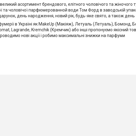
великий асортимент брендового, елітного чоловічого та жіночого т
ої та чоловічої парфюмерованной води Том Форд в заводській упако
дарунок, день народження, новий рік, будь-яке свято, а також ден
фумерії в Україні як MakeUp (Макіяж), Летуаль (Летуаль), Бомонд, 
omat, Lagrande, Kremchik (Кремчик) або інші пропонуємо якісний то
проводимо нові акції і робимо максимальні знижки на парфуми