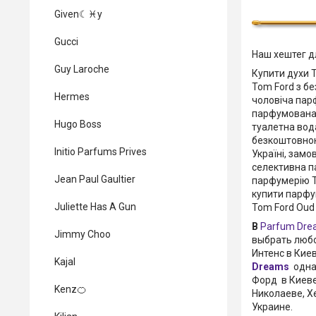
Given☾♓y
Gucci
Наш хештег д
Guy Laroche
Купити духи 
Tom Ford з б
Hermes
чоловіча парф
парфумована 
Hugo Boss
туалетна вода
безкоштовною
Initio Parfums Prives
Україні, замо
селективна п
Jean Paul Gaultier
парфумерію То
купити парфум
Juliette Has A Gun
Tom Ford Oud 
В
Parfum Dre
Jimmy Choo
выбрать любо
Интенс в Кие
Kajal
Dreams
одна 
Форд в Киеве
Kenz🍊
Николаеве, Х
Украине.