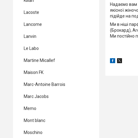
Kilian
Надаємо вам 
якісної жіноч
Lacoste
підійде на по
Ми в ніші пар
Lancome
(Брокард), Ar
Ми постійно 
Lanvin
Le Labo
Martine Micallef
Maison FK
Marc-Antoine Barrois
Marc Jacobs
Memo
Mont blanc
Moschino