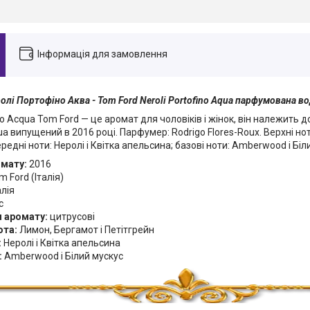
Інформація для замовлення
лі Портофіно Аква - Tom Ford Neroli Portofino Aqua парфумована в
ino Acqua Tom Ford — це аромат для чоловіків і жінок, він належить до
ua випущений в 2016 році. Парфумер: Rodrigo Flores-Roux. Верхні но
ередні ноти: Неролі і Квітка апельсина; базові ноти: Amberwood і Біл
омату:
2016
 Ford (Італія)
алія
с
я аромату:
цитрусові
ота:
Лимон, Бергамот і Петітгрейн
:
Неролі і Квітка апельсина
:
Amberwood і Білий мускус