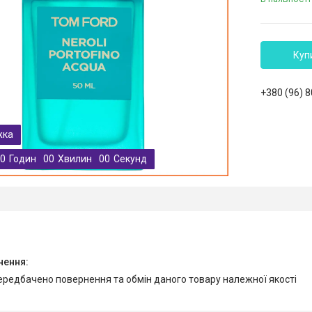
Куп
+380 (96) 
0
Годин
0
0
Хвилин
0
0
Секунд
передбачено повернення та обмін даного товару належної якості