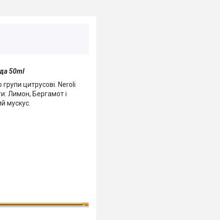
ода 50ml
 групи цитрусові. Neroli
ти: Лимон, Бергамот і
ий мускус.