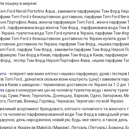
ля пошуку в мережі:
om Ford Neroli Portofino Aqua , замовити парфумерію Том Форд Нер
фуми Tom Ford з безкоштовною доставкою, парфуми Tom Ford Neroli
олі Портофіно Аква, жіноча парфумерія Tom Ford , жіночі парфуми 
ord , парфумована вода жіноча Том Форд , парфумована вода Том 
 Україні, туалетна вода Tom Ford купити в Україні, парфуми Том Форд
фуми Tom Ford з безкоштовною доставкою по Україні купити духи 
штовною доставкою по Україні, парфуми Том Форд , нішева парфумер
om Ford , парфум Том Форд , замовити парфуми Том Форд Неролі По
фумерію Том Форд в Києві, парфуми Том Форд в Києві, парфумерія Т
орд , тестер Том Форд Неролі Портофіно Аква , нішеві парфуми Tom 
ams
- інтернет-магазині елітної і нішевої парфумерії, духів і тестер
ів Tom Ford , дізнатися скільки вони коштують (ціну) і замовити п
а в Києві з швидкою / терміновою доставкою по Україні за 1-2 дні.
ms
одна з конкуруючих цін на чоловічу туалетну воду і жіночу туале
оді, Суми, Рівне, Тернопіль, Донецьку, Харкові, Одесі, Запоріжжі, Ми
, Полтаві, Вінниці, Горлівці, Черкасах, Чернігові і по всій Україні.
великий асортимент брендового, елітного чоловічого та жіночого т
ої та чоловічої парфюмерованной води Том Форд в заводській упако
дарунок, день народження, новий рік, будь-яке свято, а також ден
фумерії в Україні як MakeUp (Макіяж), Летуаль (Летуаль), Бомонд, 