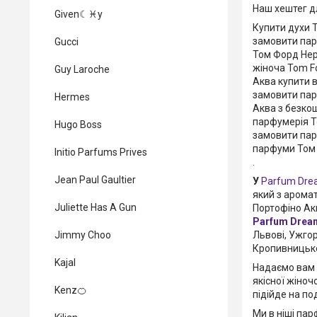
Наш хештег д
Given☾♓y
Купити духи T
замовити пар
Gucci
Том Форд Нер
жіноча Tom F
Guy Laroche
Аква купити в
замовити пар
Hermes
Аква з безко
парфумерія T
Hugo Boss
замовити пар
парфуми Том Ф
Initio Parfums Prives
.
Jean Paul Gaultier
У
Parfum Dre
який з аромат
Juliette Has A Gun
Портофіно Акв
Parfum Drea
Львові, Ужгор
Jimmy Choo
Кропивницького
Kajal
Надаємо вам 
якісної жіноч
Kenz🍊
підійде на по
Ми в ніші пар