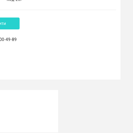
ити
800-49-89