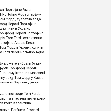
олі Портофіно Аква,
 Portofino Aqua , парфум
Том Форд , туалетна вода
Форд Неролі Портофіно
 купити в Україні,
Том Форд Неролі Портофіно
ія Tom Ford , селективна
ртофіно Аква в Києві,
ом Форд в Україні, купити
Ford Neroli Portofino Aqua
ів Ви можете вибрати будь-
арфуми Том Форд Неролі
 У нашому інтернет-магазині
тну воду Том Форд у Києві,
колаєві, Херсоні, Дніпрі,
уалетної води Tom Ford ,
вці та в тестері. що чудово
ь святого валентина
Бонжур, Parfums, Brocard