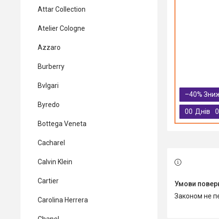
Attar Collection
Atelier Cologne
Azzaro
Burberry
Bvlgari
–40%
Byredo
0
0
Днів
0
Bottega Veneta
Cacharel
Calvin Klein
Cartier
Законом не 
Carolina Herrera