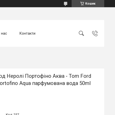
Кошик
 нас
Контакти
д Неролі Портофіно Аква - Tom Ford
Portofino Aqua парфумована вода 50ml
Код:
257