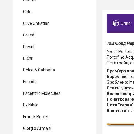
Chanel
Chloe
Опис
Clive Christian
Creed
Том Форд Неро
Diesel
Neroli Portof
Portofino Acq
Di😉r
Петітгрейн; с
Dolce & Gabbana
Прем'єра ар
Виробник:
Tom
Escada
Зроблено:
Іт
Стать:
унісек
Escentric Molecules
Класифікаці
Початкова н
Нота "серця"
Ex Nihilo
Кінцева нота
Franck Boclet
Giorgio Armani