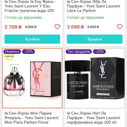
Ів Сен-Лоран Ів Еау Фреш -
Ів Сен Лоран Лібр Ле
Yves Saint Laurent Y Eau
Парфум - Yves Saint Laurent
Fraiche туалетна вода 100
Libre Le Parfum
ml.
парфумована вода 90 ml.
Готово до відправки
Готово до відправки
2 709
3 099
₴
₴
4 009 ₴
4 099 ₴
Купити
Купити
Новинка
–23%
Топ продажів
–23%
Ів Сен-Лоран Мон Париж
Ів Сен Лоран Нуїт Ле
Флораль - Yves Saint Laurent
Парфум - Yves Saint Laurent
Mon Paris Parfum Floral
парфумована вода 100 ml.
парфумована вода 90 ml.