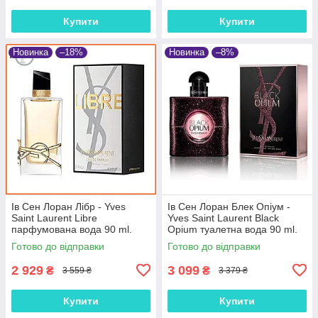
Купити
Купити
Новинка
–18%
Новинка
–8%
Ів Сен Лоран Лібр - Yves
Ів Сен Лоран Блек Опіум -
Saint Laurent Libre
Yves Saint Laurent Black
парфумована вода 90 ml.
Opium туалетна вода 90 ml.
Готово до відправки
Готово до відправки
2 929
3 099
₴
₴
3 559 ₴
3 379 ₴
Купити
Купити