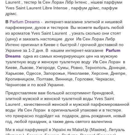
Laurent , тестер Ів Сен Лоран Лібр Інтенс , нішеві парфуми
Yves Saint Laurent Libre Intense , парфум дрімс, парфум
дрімс.
В
Parfum Dreams
- интернет-магазине элитной и нишевой
парфюмерии, духов и тестеров Вы можете выбрать любой
из ароматов Yves Saint Laurent , узнать сколько они стоят
(цену) и заказать настоящие духи Ив Сен Лоран Либр
Интенс оригинал в Киеве с быстрой / срочной доставкой по
Украине за 1-2 дня. В нашем интернет-магазине
Parfum
Dreams
одна из самых конкурирующих цен на мужскую
туалетную воду и женскую туалетную воду Ив Сен Лоран в
Киеве, Львове, Ужгороде, Сумы, Ровно, Тернополь, Донецке,
Харькове, Одессе, Запорожье, Николаеве, Херсоне, Днепре,
Кропивницком, Полтаве, Виннице, Горловке, Черкасах,
Чернигове и по всей Украине.
Предоставляем вам большой ассортимент брендовой,
элитной мужской и женской туалетной воды Yves Saint
Laurent , качественной женской и мужской парфюмерованной
воды Ив Сен Лоран в оригинальной упаковке и в тестере.
что прекрасно подойдет на подарок, день рождения, новый
год, любой праздник, а также день святого валентина
Ми в ніші парфумерії в Україні як MakeUp (Макіяж), Летуаль