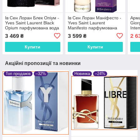
Ів Сен Лоран Блек Опіум -
Ів Сен Лоран Маніфесто -
Арма
Yves Saint Laurent Black
Yves Saint Laurent
Gior
Opium парфумована вода
Manifesto парфумована
Inte
90 ml.
вода 90 ml.
вода
3 469
3 599
2 6
₴
₴
Купити
Купити
Акційні пропозиції та новинки
Топ продажів
–32%
Новинка
–24%