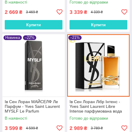
В наявності
Готово до відправки
2 669
3 339
₴
₴
3 469 ₴
4 339 ₴
Купити
Купити
Новинка
–22%
–21%
Ів Сен Лоран МАЙСЕЛФ Ле
Ів Сен Лоран Лібр Інтенс -
Парфум - Yves Saint Laurent
Yves Saint Laurent Libre
MYSLF Le Parfum
Intense парфумована вода
парфумована вода 100 ml.
90 ml.
В наявності
Готово до відправки
3 599
2 989
₴
₴
4 599 ₴
3 789 ₴