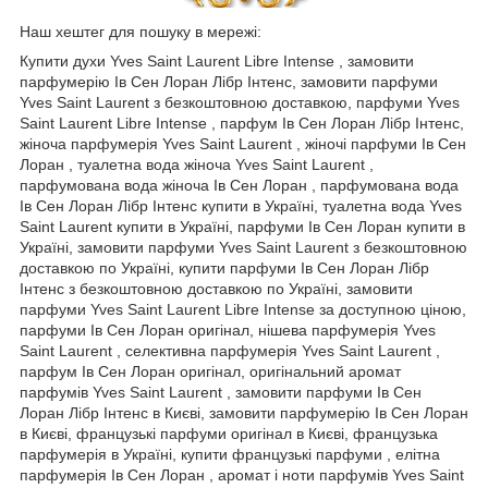
Наш хештег для пошуку в мережі:
Купити духи Yves Saint Laurent Libre Intense , замовити
парфумерію Ів Сен Лоран Лібр Інтенс, замовити парфуми
Yves Saint Laurent з безкоштовною доставкою, парфуми Yves
Saint Laurent Libre Intense , парфум Ів Сен Лоран Лібр Інтенс,
жіноча парфумерія Yves Saint Laurent , жіночі парфуми Ів Сен
Лоран , туалетна вода жіноча Yves Saint Laurent ,
парфумована вода жіноча Ів Сен Лоран , парфумована вода
Ів Сен Лоран Лібр Інтенс купити в Україні, туалетна вода Yves
Saint Laurent купити в Україні, парфуми Ів Сен Лоран купити в
Україні, замовити парфуми Yves Saint Laurent з безкоштовною
доставкою по Україні, купити парфуми Ів Сен Лоран Лібр
Інтенс з безкоштовною доставкою по Україні, замовити
парфуми Yves Saint Laurent Libre Intense за доступною ціною,
парфуми Ів Сен Лоран оригінал, нішева парфумерія Yves
Saint Laurent , селективна парфумерія Yves Saint Laurent ,
парфум Ів Сен Лоран оригінал, оригінальний аромат
парфумів Yves Saint Laurent , замовити парфуми Ів Сен
Лоран Лібр Інтенс в Києві, замовити парфумерію Ів Сен Лоран
в Києві, французькі парфуми оригінал в Києві, французька
парфумерія в Україні, купити французькі парфуми , елітна
парфумерія Ів Сен Лоран , аромат і ноти парфумів Yves Saint