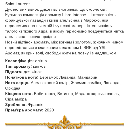
Saint Laurent.
Дух інстинктивної, дикої і вільної жінки, що скоряє світ.
Культова композиція аромату Libre Intense – інтенсивність
французької лаванди і квітів апельсина з Марокко, яка
переосмислена в чемній і чуттєвої манері. Інтенсивність
талого квіткового ядра, в якому гармонійно поєднуються квітка
апельсина і сяюча орхідея.
Новий відтінок аромату, між вогнем і золотом, жіночним чином
переплітається з класичним флаконом LIBRE від YSL.
Аромат, як крик волі, свободи жити на повну і з надлишком.
Класифікація:
елітна
Тип аромату:
квіткові
Підлога:
для жінок
Початкова нота:
Бергамот, Лаванда, Мандарин
Нота серця:
Апельсиновий колір, Жасмин самбак, Лаванда,
Орхідея
Кінцева нота:
Боби тонка, Ветивер, Мадагаскарська ваніль,
Сіра амбра
Зроблено:
Франція
Прем'єра аромату:
2020