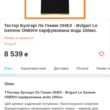
Тестер Булгарі Ле Гемме ОНЕХ - Bvlgari Le
Gemme ONEKH парфумована вода 100мл.
Немає в наявності
Роздріб
8 539
₴
Опис
Характеристики
Доставка
Оплата
Умови п
Опис
ТТестер Булгарі Ле Гемме ОНЕХ - Bvlgari Le Gemme
ONEKH парфумована вода 100мл.
Цей аромат наділений потужною і багатогранної енергією
близькосхідного непроникно-чорного оніксу – каменю для