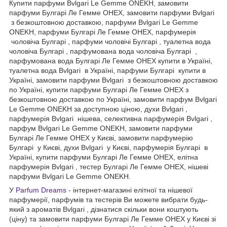
Купити парфуми Bvlgari Le Gemme ONEKH, замовити
парфуми Булгарі Ле Гемме ОНЕХ, замовити парфуми Bvlgari
з безкоштовною доставкою, парфуми Bvlgari Le Gemme
ONEKH, парфуми Булгарі Ле Гемме ОНЕХ, парфумерія
чоловіча Булгарі , парфуми чоловічі Булгарі , туалетна вода
чоловіча Булгарі , парфумована вода чоловіча Булгарі ,
парфумована вода Булгарі Ле Гемме ОНЕХ купити в Україні,
туалетна вода Bvlgari в Україні, парфуми Булгарі купити в
Україні, замовити парфуми Bvlgari з безкоштовною доставкою
по Україні, купити парфуми Булгарі Ле Гемме ОНЕХ з
безкоштовною доставкою по Україні, замовити парфум Bvlgari
Le Gemme ONEKH за доступною ціною, духи Bvlgari ,
парфумерія Bvlgari нішева, селективна парфумерія Bvlgari ,
парфум Bvlgari Le Gemme ONEKH, замовити парфуми
Булгарі Ле Гемме ОНЕХ у Києві, замовити парфумерію
Булгарі у Києві, духи Bvlgari у Києві, парфумерія Булгарі в
Україні, купити парфуми Булгарі Ле Гемме ОНЕХ, елітна
парфумерія Bvlgari , тестер Булгарі Ле Гемме ОНЕХ, нішеві
парфуми Bvlgari Le Gemme ONEKH.
У
Parfum Dreams
- інтернет-магазині елітної та нішевої
парфумерії, парфумів та тестерів Ви можете вибрати будь-
який з ароматів Bvlgari , дізнатися скільки вони коштують
(ціну) та замовити парфуми Булгарі Ле Гемме ОНЕХ у Києві зі