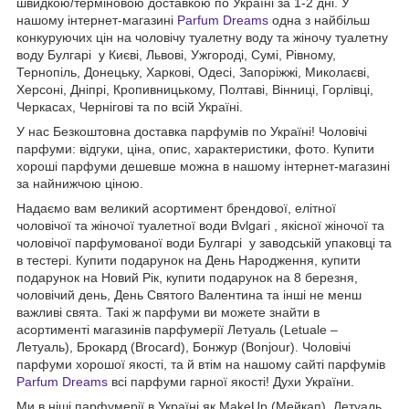
швидкою/терміновою доставкою по Україні за 1-2 дні. У
нашому інтернет-магазині
Parfum Dreams
одна з найбільш
конкуруючих цін на чоловічу туалетну воду та жіночу туалетну
воду Булгарі у Києві, Львові, Ужгороді, Сумі, Рівному,
Тернопіль, Донецьку, Харкові, Одесі, Запоріжжі, Миколаєві,
Херсоні, Дніпрі, Кропивницькому, Полтаві, Вінниці, Горлівці,
Черкасах, Чернігові та по всій Україні.
У нас Безкоштовна доставка парфумів по Україні! Чоловічі
парфуми: відгуки, ціна, опис, характеристики, фото. Купити
хороші парфуми дешевше можна в нашому інтернет-магазині
за найнижчою ціною.
Надаємо вам великий асортимент брендової, елітної
чоловічої та жіночої туалетної води Bvlgari , якісної жіночої та
чоловічої парфумованої води Булгарі у заводській упаковці та
в тестері. Купити подарунок на День Народження, купити
подарунок на Новий Рік, купити подарунок на 8 березня,
чоловічий день, День Святого Валентина та інші не менш
важливі свята. Такі ж парфуми ви можете знайти в
асортименті магазинів парфумерії Летуаль (Letuale –
Летуаль), Брокард (Brocard), Бонжур (Bonjour). Чоловічі
парфуми хорошої якості, та й втім на нашому сайті парфумів
Parfum Dreams
всі парфуми гарної якості! Духи України.
Ми в ніші парфумерії в Україні як MakeUp (Мейкап), Летуаль