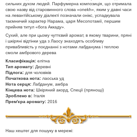
сильних духом людей. Парфумерна композиція, що отримала
свою назву від старовинного слова «onekh», яким у давні часи
на левантійському діалекті позначали онікс, успадкувала
таємничий характер Нарама, царя Месопотамії, першим
прийняв титул «бога Аккаду».
Сухий, але при цьому чуттєвий аромат, в якому тварини, пряні
і шкіряні відтінки уда з Лаосу знаходять особливу
привабливість у поєднанні з нотами лабданума і теплою
смоли амбрового дерева
Класифікація:
елітна
Тип аромату:
Деревні
Підлога:
для чоловіків
Початкова нота:
лаоська уд
Нота серця:
Лабданум, амбра
Кінцева нота:
Шкіряний акорд, Спеції (прянощі)
Зроблено в:
Італія
Прем'єра аромату:
2016
Наш хештег для пошуку в мережі: