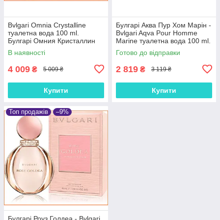
Bvlgari Omnia Crystalline
Булгарі Аква Пур Хом Марін -
туалетна вода 100 ml.
Bvlgari Aqva Pour Homme
Булгарі Омния Кристаллин
Marine туалетна вода 100 ml.
В наявності
Готово до відправки
4 009
2 819
₴
₴
5 009 ₴
3 119 ₴
Купити
Купити
Топ продажів
–9%
Булгарі Роуз Голдеа - Bvlgari