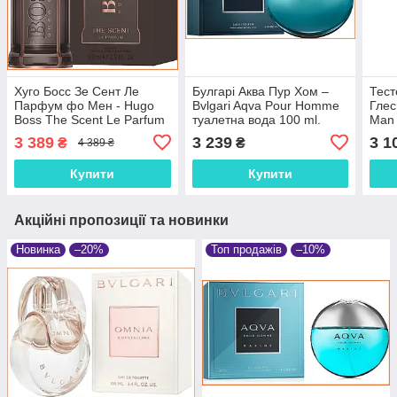
Хуго Босс Зе Сент Ле
Булгарі Аква Пур Хом –
Тест
Парфум фо Мен - Hugo
Bvlgari Aqva Pour Homme
Глес
Boss The Scent Le Parfum
туалетна вода 100 ml.
Man 
for Men парфумована
пар
3 389
3 239
3 1
₴
₴
4 389 ₴
вода 100 ml.
ml.
Купити
Купити
Акційні пропозиції та новинки
Новинка
–20%
Топ продажів
–10%