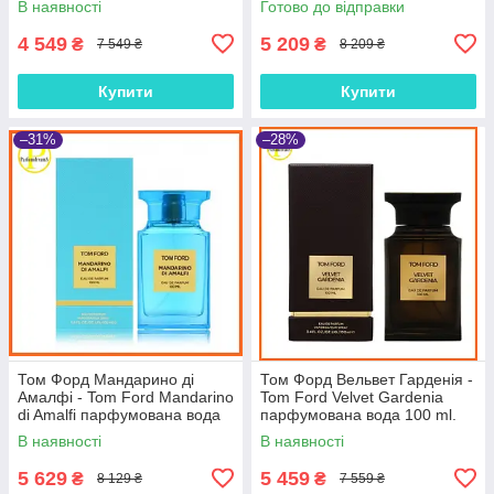
В наявності
Готово до відправки
4 549
5 209
₴
₴
7 549 ₴
8 209 ₴
Купити
Купити
–31%
–28%
Том Форд Мандарино ді
Том Форд Вельвет Гарденія -
Амалфі - Tom Ford Mandarino
Tom Ford Velvet Gardenia
di Amalfi парфумована вода
парфумована вода 100 ml.
100 ml.
В наявності
В наявності
5 629
5 459
₴
₴
8 129 ₴
7 559 ₴