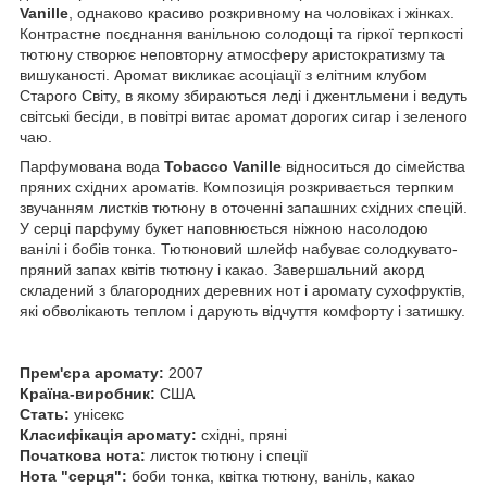
Vanille
, однаково красиво розкривному на чоловіках і жінках.
Контрастне поєднання ванільною солодощі та гіркої терпкості
тютюну створює неповторну атмосферу аристократизму та
вишуканості. Аромат викликає асоціації з елітним клубом
Старого Світу, в якому збираються леді і джентльмени і ведуть
світські бесіди, в повітрі витає аромат дорогих сигар і зеленого
чаю.
Парфумована вода
Tobacco Vanille
відноситься до сімейства
пряних східних ароматів. Композиція розкривається терпким
звучанням листків тютюну в оточенні запашних східних спецій.
У серці парфуму букет наповнюється ніжною насолодою
ванілі і бобів тонка. Тютюновий шлейф набуває солодкувато-
пряний запах квітів тютюну і какао. Завершальний акорд
складений з благородних деревних нот і аромату сухофруктів,
які обволікають теплом і дарують відчуття комфорту і затишку.
Прем'єра аромату:
2007
Країна-виробник:
США
Стать:
унісекс
Класифікація аромату:
східні, пряні
Початкова нота:
листок тютюну і спеції
Нота "серця":
боби тонка, квітка тютюну, ваніль, какао