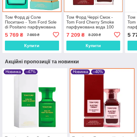
Том Форд ді Соле
Том Форд Черрі Смок -
Том 
Поситано - Tom Ford Sole
Tom Ford Cherry Smoke
Tom 
di Positano парфумована
парфумована вода 100
пар
вода 100 ml.
ml.
ml.
5 769
7 209
5 7
₴
₴
7 869 ₴
8 209 ₴
Купити
Купити
Акційні пропозиції та новинки
Новинка
–47%
Новинка
–40%