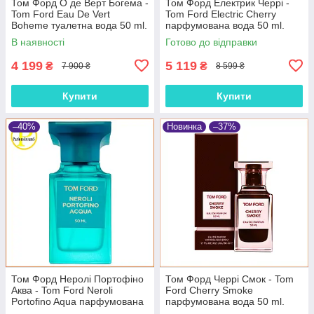
Том Форд О де Верт Богема -
Том Форд Електрик Черрі -
Tom Ford Eau De Vert
Tom Ford Electric Cherry
Boheme туалетна вода 50 ml.
парфумована вода 50 ml.
В наявності
Готово до відправки
4 199
5 119
₴
₴
7 900 ₴
8 599 ₴
Купити
Купити
–40%
Новинка
–37%
Том Форд Неролі Портофіно
Том Форд Черрі Смок - Tom
Аква - Tom Ford Neroli
Ford Cherry Smoke
Portofino Aqua парфумована
парфумована вода 50 ml.
вода 50ml