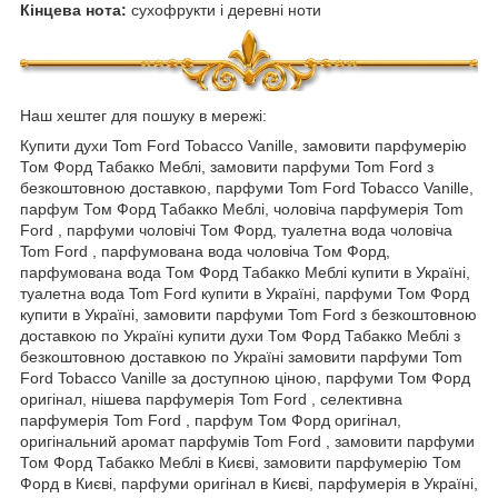
Кінцева нота:
сухофрукти і деревні ноти
Наш хештег для пошуку в мережі:
Купити духи Tom Ford Tobacco Vanille, замовити парфумерію
Том Форд Табакко Меблі, замовити парфуми Tom Ford з
безкоштовною доставкою, парфуми Tom Ford Tobacco Vanille,
парфум Том Форд Табакко Меблі, чоловіча парфумерія Tom
Ford , парфуми чоловічі Том Форд, туалетна вода чоловіча
Tom Ford , парфумована вода чоловіча Том Форд,
парфумована вода Том Форд Табакко Меблі купити в Україні,
туалетна вода Tom Ford купити в Україні, парфуми Том Форд
купити в Україні, замовити парфуми Tom Ford з безкоштовною
доставкою по Україні купити духи Том Форд Табакко Меблі з
безкоштовною доставкою по Україні замовити парфуми Tom
Ford Tobacco Vanille за доступною ціною, парфуми Том Форд
оригінал, нішева парфумерія Tom Ford , селективна
парфумерія Tom Ford , парфум Том Форд оригінал,
оригінальний аромат парфумів Tom Ford , замовити парфуми
Том Форд Табакко Меблі в Києві, замовити парфумерію Том
Форд в Києві, парфуми оригінал в Києві, парфумерія в Україні,