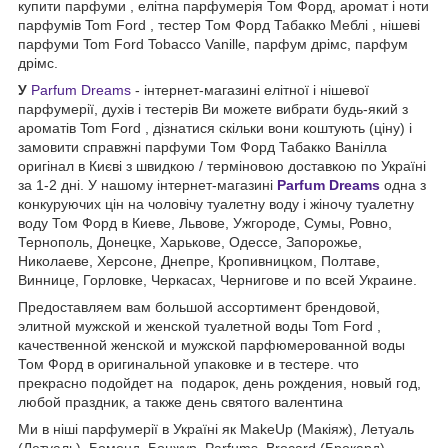
купити парфуми , елітна парфумерія Том Форд, аромат і ноти
парфумів Tom Ford , тестер Том Форд Табакко Меблі , нішеві
парфуми Tom Ford Tobacco Vanille, парфум дрімс, парфум
дрімс.
У
Parfum Dreams
- інтернет-магазині елітної і нішевої
парфумерії, духів і тестерів Ви можете вибрати будь-який з
ароматів Tom Ford , дізнатися скільки вони коштують (ціну) і
замовити справжні парфуми Том Форд Табакко Ванілла
оригінал в Києві з швидкою / терміновою доставкою по Україні
за 1-2 дні. У нашому інтернет-магазині
Parfum Dreams
одна з
конкуруючих цін на чоловічу туалетну воду і жіночу туалетну
воду Том Форд в Киеве, Львове, Ужгороде, Сумы, Ровно,
Тернополь, Донецке, Харькове, Одессе, Запорожье,
Николаеве, Херсоне, Днепре, Кропивницком, Полтаве,
Виннице, Горловке, Черкасах, Чернигове и по всей Украине.
Предоставляем вам большой ассортимент брендовой,
элитной мужской и женской туалетной воды Tom Ford ,
качественной женской и мужской парфюмерованной воды
Том Форд в оригинальной упаковке и в тестере. что
прекрасно подойдет на подарок, день рождения, новый год,
любой праздник, а также день святого валентина
Ми в ніші парфумерії в Україні як MakeUp (Макіяж), Летуаль
(Летуаль), Бомонд, Бонжур, Parfums, Brocard (Брокард),