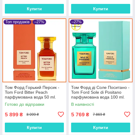
Купити
Купити
Топ продажів
–27%
–27%
Том Форд Горький Персик -
Том Форд ді Соле Поситано -
Tom Ford Bitter Peach
Tom Ford Sole di Positano
парфумована вода 50 ml.
парфумована вода 100 ml.
Готово до відправки
В наявності
5 899
5 769
₴
₴
8 099 ₴
7 869 ₴
Купити
Купити