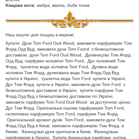
Кінцева нота:
амбра, ваніль, боби тонка
Наш хештег для пошуку в мережі:
Купити Духи Tom Ford Oud Wood, замовити парфумерію Том
Форд Оуд Вуд, замовити духи Tom Foord з безкоштовною
доставкою, духи Tom Ford Oud Wood, Духівництво Том Форд
Оуд Вуд, парфуми чоловічої Tom Ford, Дух чоловічий Том
Форд. туалетна вода чоловіча Tom Ford, Духівна вода
чоловіча Том Форд, духмована вода Том Форд Оуд Вуд
купити в Україні, туалетна вода Tom Ford купити в Україні,
Дух Том Форд купити в Україні, замовити духи Tom Ford з
безкоштовною доставкою в Україні, купити парфуми Том
Форд Оуд Вуд з безкоштовною доставкою по Україні,
замовити парфуми Tom Ford Oud Wood за доступною ціною,
Дух Том Форд Оригінальна нішова парфумерія Tom Ford,
селективна парфумерія Tom Ford, парфуми Том Форд
Оригінальний аромат духів Tom Ford, замовити духи Том
Форд Оуд Вуд в Києві, замовити парфумерію Том Форд в
Киеве, Французькі духи оригінала в Києві, Французька
парфумерія в Україні, Купити французькі парфуми, елітна