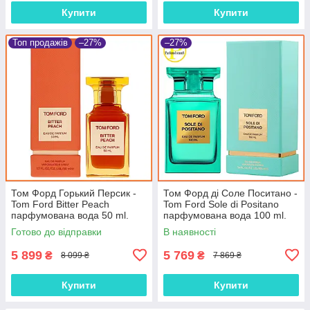
Купити
Купити
Топ продажів
–27%
–27%
Том Форд Горький Персик -
Том Форд ді Соле Поситано -
Tom Ford Bitter Peach
Tom Ford Sole di Positano
парфумована вода 50 ml.
парфумована вода 100 ml.
Готово до відправки
В наявності
5 899
5 769
₴
₴
8 099 ₴
7 869 ₴
Купити
Купити