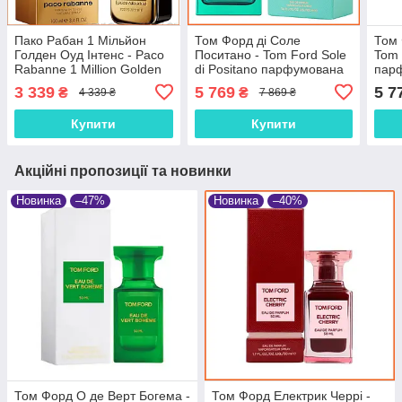
Пако Рабан 1 Мільйон
Том Форд ді Соле
Том 
Голден Оуд Інтенс - Paco
Поситано - Tom Ford Sole
Tom 
Rabanne 1 Million Golden
di Positano парфумована
пар
Oud Intense парфумована
вода 100 ml.
ml.
3 339
5 769
5 7
₴
₴
4 339 ₴
7 869 ₴
вода 100 ml
Купити
Купити
Акційні пропозиції та новинки
Новинка
–47%
Новинка
–40%
Том Форд О де Верт Богема -
Том Форд Електрик Черрі -