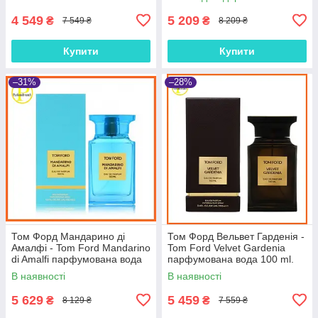
4 549
5 209
₴
₴
7 549 ₴
8 209 ₴
Купити
Купити
–31%
–28%
Том Форд Мандарино ді
Том Форд Вельвет Гарденія -
Амалфі - Tom Ford Mandarino
Tom Ford Velvet Gardenia
di Amalfi парфумована вода
парфумована вода 100 ml.
100 ml.
В наявності
В наявності
5 629
5 459
₴
₴
8 129 ₴
7 559 ₴