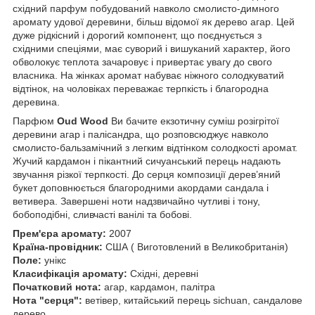
східний парфум побудований навколо смолисто-димного
аромату удової деревини, більш відомої як дерево агар. Цей
дуже рідкісний і дорогий компонент, що поєднується з
східними спеціями, має суворий і вишуканий характер, його
обволокує теплота зачаровує і привертає увагу до свого
власника. На жінках аромат набуває ніжного солодкуватий
відтінок, на чоловіках переважає терпкість і благородна
деревина.
Парфюм
Oud Wood
Ви бачите екзотичну суміш розігрітої
деревини агар і палісандра, що розповсюджує навколо
смолисто-бальзамічний з легким відтінком солодкості аромат.
Жучий кардамон і пікантний сичуанський перець надають
звучання різкої терпкості. До серця композиції дерев’яний
букет доповнюється благородними акордами сандала і
ветивера. Завершені ноти надзвичайно чутливі і тону,
бобоподібні, сливчасті ванілі та бобові.
Прем'єра аромату:
2007
Країна-провідник:
США ( Виготовлений в
Великобританія)
Поле:
унікс
Класифікація аромату:
Східні, деревні
Початковий нота:
агар, кардамон, палітра
Нота "серця":
ветівер, китайський перець sichuan, сандалове
дерево