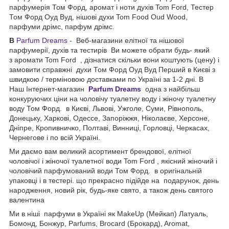
парфумерія Том Форд, аромат і ноти духів Tom Ford, Тестер
Том Форд Оуд Вуд, нішові духи Tom Food Oud Wood,
парфуми дрімс, парфум дрімс.
В
Parfum Dreams
- Веб-магазини елітної та нішової
парфумерії, духів та тестирів Ви можете обрати будь- який
з аромати Tom Ford , дізнатися скільки вони коштують (цену) і
замовити справжні духи Том Форд Оуд Вуд Перший в Києві з
швидкою / терміновою доставками по Україні за 1-2 дні. В
Наш Інтернет-магазин
Parfum Dreams
одна з найбільш
конкуруючих ціни на чоловічу туалетну воду і жіночу туалетну
воду Том Форд. в Києві, Львові, Ужголе, Суми, Рівнополь,
Донецьку, Харкові, Одессе, Запоріжжя, Ніколаєве, Херсоне,
Дніпре, Кропивничко, Полтаві, Винниці, Горловці, Черкасах,
Чернегове і по всій Україні.
Ми даємо вам великий асортимент брендової, елітної
чоловічої і жіночої туалетної води Tom Ford , якісний жіночий і
чоловічий парфумований води Том Форд. в оригінальній
упаковці і в тестері. що прекрасно підійде на подарунок, день
народження, новий рік, будь-яке свято, а також день святого
валентина
Ми в ніші парфуми в Україні як MakeUp (Мейкап) Латуаль,
Бомонд, Бонжур, Parfums, Brocard (Брокард), Aromat,