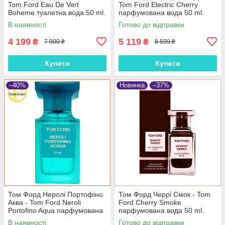
Tom Ford Eau De Vert
Tom Ford Electric Cherry
Boheme туалетна вода 50 ml.
парфумована вода 50 ml.
В наявності
Готово до відправки
4 199
5 119
₴
₴
7 900 ₴
8 599 ₴
Купити
Купити
–40%
Новинка
–37%
Том Форд Неролі Портофіно
Том Форд Черрі Смок - Tom
Аква - Tom Ford Neroli
Ford Cherry Smoke
Portofino Aqua парфумована
парфумована вода 50 ml.
вода 50ml
В наявності
Готово до відправки