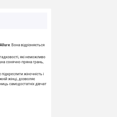
Allure
. Вона відрізняється
агадковості, які неможливо
кішна сонячно-пряна грань,
підкреслити жіночність і
жній жінці, дозволяє
сниць самодостатніх дівчат