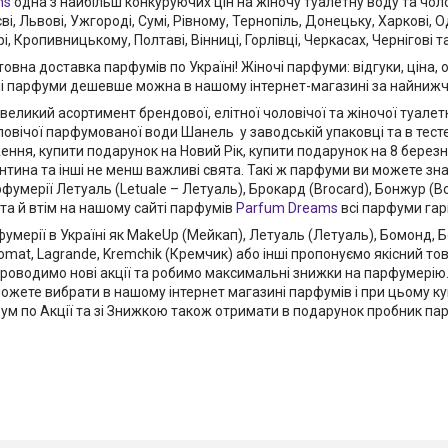
ms
одна з найбільш конкуруючих цін на жіночу туалетну воду та чол
і, Львові, Ужгороді, Сумі, Рівному, Тернопіль, Донецьку, Харкові, О
і, Кропивницькому, Полтаві, Вінниці, Горлівці, Черкасах, Чернігові та
овна доставка парфумів по Україні! Жіночі парфуми: відгуки, ціна, 
і парфуми дешевше можна в нашому інтернет-магазині за найнижч
еликий асортимент брендової, елітної чоловічої та жіночої туалетно
ловічої парфумованої води Шанель у заводській упаковці та в тест
ння, купити подарунок на Новий Рік, купити подарунок на 8 березн
тина та інші не менш важливі свята. Такі ж парфуми ви можете зна
фумерії Летуаль (Letuale – Летуаль), Брокард (Brocard), Бонжур (B
, та й втім на нашому сайті парфумів
Parfum Dreams
всі парфуми гарн
фумерії в Україні як MakeUp (Мейкап), Летуаль (Летуаль), Бомонд, 
omat, Lagrande, Kremchik (Кремчик) або інші пропонуємо якісний то
проводимо нові акції та робимо максимальні знижки на парфумерію
ожете вибрати в нашому інтернет магазині парфумів і при цьому к
ум по Акції та зі Знижкою також отримати в подарунок пробник па