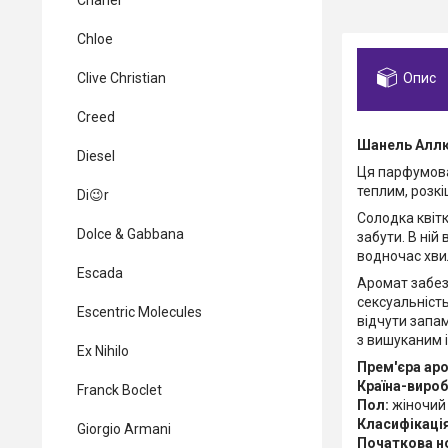
Chanel
Chloe
Опис
Clive Christian
Creed
Шанель Аллюр
Diesel
Ця парфумова
теплим, розкі
Di😉r
Солодка квітк
Dolce & Gabbana
забути. В ній
водночас хви
Escada
Аромат забезп
сексуальність
Escentric Molecules
відчути запам
з вишуканим і
Ex Nihilo
Прем'єра ар
Країна-вироб
Franck Boclet
Пол:
жіночий
Класифікаці
Giorgio Armani
Початкова н