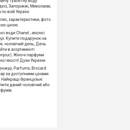
овічу туалетну воду
десі, Запоріжжі, Миколаєві,
 по всій Україні.
опис, характеристики, фото.
ою ціною.
ї води Chanel , якісної
ері. Купити подарунок на
я, чоловічий день, День
йти в асортименті
onjour). Жіночі парфуми
ої якості! Духи України.
Бонжур, Parfums, Brocard
вар за доступними цінами.
. Найкращі Французькі
упити даний чоловічий або
рфумів.