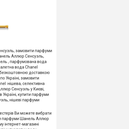
енсуэль, замовити парфуми
Шанель Аллюр Сенсуэль,
нель , парфумована вода
уалетна вода Chanel
 з безкоштовною доставкою
о Україні, замовити
anel нішева, селективна
ллюр Сенсуэль у Києві,
 Україні, купити парфуми
уэль, нішеві парфуми
 тестерів Ви можете вибрати
вити парфуми Шанель Аллюр
му інтернет-магазині