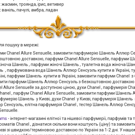
:
жасмин, троянда, ірис, ветивер
:
ваніль, пачулі, амбра, ладан
ля пошуку в мережі:
ми Chanel Allure Sensuelle, замовити парфумерію Шанель Аллюр С
коштовною доставкою, парфуми Chanel Allure Sensuelle, парфуми 
іноча Шанель , парфуми жіночі Шанель , туалетна вода жіноча Ша
ь , парфумована вода Шанель Аллюр Сенсуэль купити в Україні, т
аїні, парфуми Шанель купити в Україні, замовити парфуми Chanel
купити парфуми Шанель Аллюр Сенсуэль з безкоштовною доставкою п
 Allure Sensuelle за доступною ціною, духи Chanel , парфумерія Ch
anel , парфум Chanel Allure Sensuelle, замовити парфуми Шанель А
фумерію Шанель у Києві, духи Chanel у Києві, парфумерія Шанель в
 Сенсуэль, елітна парфумерія Chanel , тестер Шанель Аллюр Сенс
Sensuelle.
ams
- інтернет-магазині елітної та нішевої парфумерії, парфумів та
ароматів Chanel , дізнатися скільки вони коштують (ціну) та замо
єві зі швидкою/терміновою доставкою по Україні за 1-2 дні. У нашо