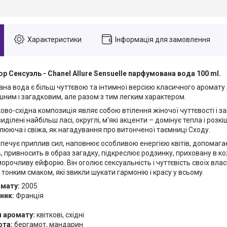
Характеристики
Інформація для замовлення
 Сенсуэль - Chanel Allure Sensuelle парфумована вода 100 ml.
на вода є більш чуттєвою та інтимної версією класичного аромату
шним і загадковим, але разом з тим легким характером.
ово-східна композиція являє собою втілення жіночої чуттєвості і з
 виділені найбільш ласі, округлі, м'які акценти – домінує тепла і роз
лююча і свіжа, як нагадування про витонченої таємниці Сходу.
ечує приплив сил, наповнює особливою енергією квітів, допомагає 
, привносить в образ загадку, підкреслює родзинку, приховану в ко
орочливу ейфорію. Він оголює сексуальність і чуттєвість своїх вла
 тонким смаком, які звикли шукати гармонію і красу у всьому.
омату:
2005
ник:
Франція
я аромату:
квіткові, східні
ота:
бергамот, мандарин