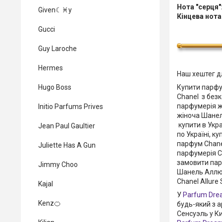
Нота "серця"
Given☾♓y
Кінцева нота
Gucci
Guy Laroche
Hermes
Наш хештег д
Купити парфу
Hugo Boss
Chanel з без
парфумерія ж
Initio Parfums Prives
жіноча Шанел
купити в Укр
Jean Paul Gaultier
по Україні, 
парфум Chanel
Juliette Has A Gun
парфумерія Ch
замовити пар
Jimmy Choo
Шанель Аллюр
Chanel Allure 
Kajal
У
Parfum Dre
Kenz🍊
будь-який з 
Сенсуэль у Ки