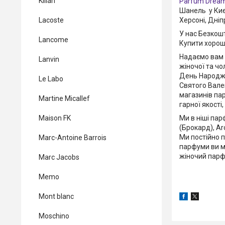
Kilian
Parfum Drea
Шанель у Києв
Херсоні, Дніпр
Lacoste
У нас Безкошт
Lancome
Купити хорош
Надаємо вам в
Lanvin
жіночої та чо
День Народже
Le Labo
Святого Вален
магазинів пар
Martine Micallef
гарної якості
Ми в ніші пар
Maison FK
(Брокард), Ar
Ми постійно 
Marc-Antoine Barrois
парфуми ви м
жіночий парф
Marc Jacobs
Memo
Mont blanc
Moschino