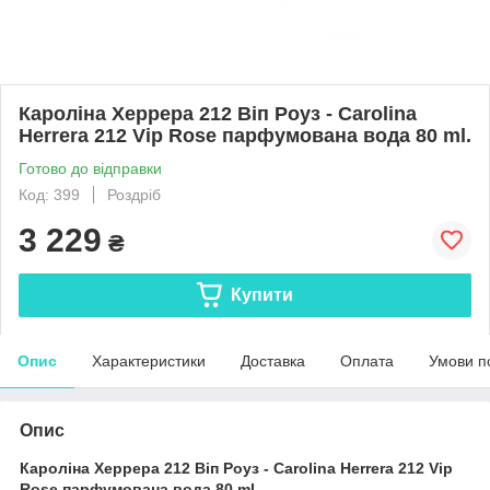
Кароліна Херрера 212 Віп Роуз - Carolina
Herrera 212 Vip Rose парфумована вода 80 ml.
Готово до відправки
Код: 399
Роздріб
3 229
₴
Купити
Опис
Характеристики
Доставка
Оплата
Умови п
Опис
Кароліна Херрера 212 Віп Роуз - Carolina Herrera 212 Vip
Rose парфумована вода 80 ml.