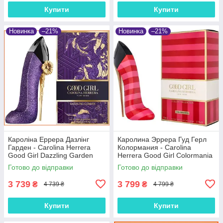
Купити
Купити
Новинка
–21%
Новинка
–21%
Кароліна Еррера Дазлінг
Каролина Эррера Гуд Герл
Гарден - Carolina Herrera
Колормания - Carolina
Good Girl Dazzling Garden
Herrera Good Girl Colormania
парфумована вода 80 ml.
парфюмированная вода 80
Готово до відправки
Готово до відправки
ml.
3 739
3 799
₴
₴
4 739 ₴
4 799 ₴
Купити
Купити