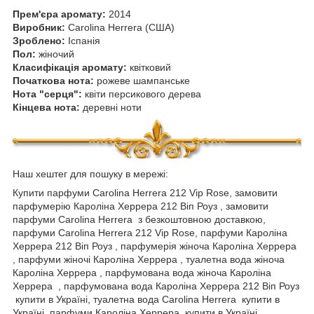
Прем'єра аромату:
2014
Виробник:
Carolina Herrera (США)
Зроблено:
Іспанія
Пол:
жіночий
Класифікація аромату:
квітковий
Початкова нота:
рожеве шампанське
Нота "серця":
квіти персикового дерева
Кінцева нота:
деревні ноти
Наш хештег для пошуку в мережі:
Купити парфуми Carolina Herrera 212 Vip Rose, замовити
парфумерію Кароліна Херрера 212 Віп Роуз , замовити
парфуми Carolina Herrera з безкоштовною доставкою,
парфуми Carolina Herrera 212 Vip Rose, парфуми Кароліна
Херрера 212 Віп Роуз , парфумерія жіноча Кароліна Херрера
, парфуми жіночі Кароліна Херрера , туалетна вода жіноча
Кароліна Херрера , парфумована вода жіноча Кароліна
Херрера , парфумована вода Кароліна Херрера 212 Віп Роуз
купити в Україні, туалетна вода Carolina Herrera купити в
Україні, парфуми Кароліна Херрера купити в Україні,