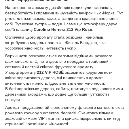
На створення аромату дизайнерів надихнули яскравість,
безтурботність і справжня вишуканість вечірок Нью-Йорка. Тут
рікою ллється шампанське, а всі дівчата красиві і впевнені в
собі. Тут кожна зустріч – подія. І саме цю атмосферу дарує
своїй власниці
Carolina Herrera 212 Vip Rose
.
Обличчям цього аромату стала розкішна і найбільш
затребувана модель планети - Жизель Бюндхен, яка
уособлює жіночність, чуттєвість і успіх.
Верхні ноти розкриваються легкими відтінками рожевого
шампанського. Ці ноти ідеально передають грайливий і
святковий настрій свіжого фруктового аромату.
У серці аромату
212 VIP ROSÉ
оксамитові фруктові ноти
квіток персикового дерева, які привносять в аромат
витонченість і ніжність. Ідеальне втілення жіночності.
В базі королівське дерево, вабить, притягує з ледь вловимими
деревними акордами, що додає ще більше чуттєвості і
спокуси.
Аромат представлений в оновленому флаконі з матового скла
рожевого кольору з ефектом degradé. Окантовка кільцем,
знаковий символ VIP і магнітна кришка підкреслюють вигляд
стриманої і розкішною жіночності.