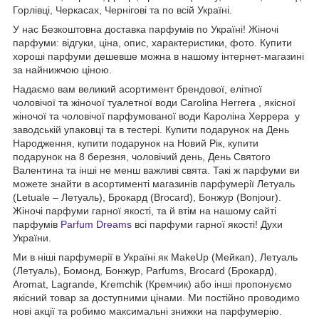
Горлівці, Черкасах, Чернігові та по всій Україні.
У нас Безкоштовна доставка парфумів по Україні! Жіночі
парфуми: відгуки, ціна, опис, характеристики, фото. Купити
хороші парфуми дешевше можна в нашому інтернет-магазині
за найнижчою ціною.
Надаємо вам великий асортимент брендової, елітної
чоловічої та жіночої туалетної води Carolina Herrera , якісної
жіночої та чоловічої парфумованої води Кароліна Херрера у
заводській упаковці та в тестері. Купити подарунок на День
Народження, купити подарунок на Новий Рік, купити
подарунок на 8 березня, чоловічий день, День Святого
Валентина та інші не менш важливі свята. Такі ж парфуми ви
можете знайти в асортименті магазинів парфумерії Летуаль
(Letuale – Летуаль), Брокард (Brocard), Бонжур (Bonjour).
Жіночі парфуми гарної якості, та й втім на нашому сайті
парфумів
Parfum Dreams
всі парфуми гарної якості! Духи
України.
Ми в ніші парфумерії в Україні як MakeUp (Мейкап), Летуаль
(Летуаль), Бомонд, Бонжур, Parfums, Brocard (Брокард),
Aromat, Lagrande, Kremchik (Кремчик) або інші пропонуємо
якісний товар за доступними цінами. Ми постійно проводимо
нові акції та робимо максимальні знижки на парфумерію.