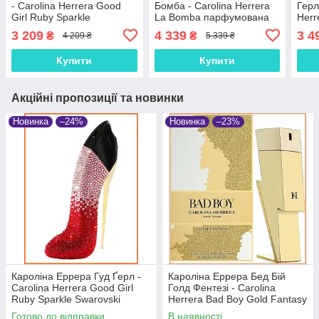
- Carolina Herrera Good
Бомба - Carolina Herrera
Герл
Girl Ruby Sparkle
La Bomba парфумована
Herr
Swarovski парфумована
вода 80 ml.
Gla
3 209
4 339
3 4
₴
₴
4 209 ₴
5 339 ₴
вода 80 ml.
80 m
Купити
Купити
Акційні пропозиції та новинки
Новинка
–24%
Новинка
–23%
Кароліна Еррера Гуд Ґерл -
Кароліна Еррера Бед Бій
Carolina Herrera Good Girl
Голд Фентезі - Carolina
Ruby Sparkle Swarovski
Herrera Bad Boy Gold Fantasy
парфумована вода 80 ml.
парфумована вода 100 ml.
Готово до відправки
В наявності