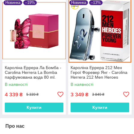
Новинка
–19%
Новинка
–13%
Кароліна Еррера Ла Бомба -
Кароліна Еррера 212 Мен
Carolina Herrera La Bomba
Герої Форевер Янг - Carolina
парфумована вода 80 ml.
Herrera 212 Men Heroes
Forever Young туалетна вода
В наявності
В наявності
90ml
4 339
3 349
₴
₴
5 339 ₴
3 849 ₴
Купити
Купити
Про нас