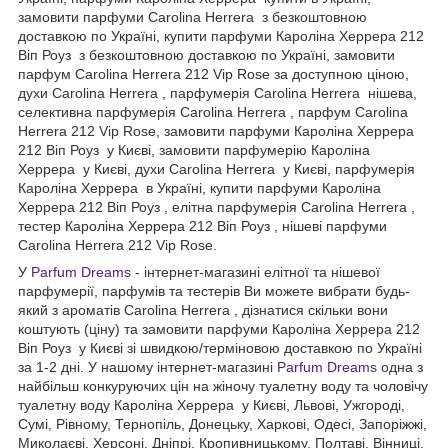
замовити парфуми Carolina Herrera з безкоштовною
доставкою по Україні, купити парфуми Кароліна Херрера 212
Віп Роуз з безкоштовною доставкою по Україні, замовити
парфум Carolina Herrera 212 Vip Rose за доступною ціною,
духи Carolina Herrera , парфумерія Carolina Herrera нішева,
селективна парфумерія Carolina Herrera , парфум Carolina
Herrera 212 Vip Rose, замовити парфуми Кароліна Херрера
212 Віп Роуз у Києві, замовити парфумерію Кароліна
Херрера у Києві, духи Carolina Herrera у Києві, парфумерія
Кароліна Херрера в Україні, купити парфуми Кароліна
Херрера 212 Віп Роуз , елітна парфумерія Carolina Herrera ,
тестер Кароліна Херрера 212 Віп Роуз , нішеві парфуми
Carolina Herrera 212 Vip Rose.
У
Parfum Dreams
- інтернет-магазині елітної та нішевої
парфумерії, парфумів та тестерів Ви можете вибрати будь-
який з ароматів Carolina Herrera , дізнатися скільки вони
коштують (ціну) та замовити парфуми Кароліна Херрера 212
Віп Роуз у Києві зі швидкою/терміновою доставкою по Україні
за 1-2 дні. У нашому інтернет-магазині
Parfum Dreams
одна з
найбільш конкуруючих цін на жіночу туалетну воду та чоловічу
туалетну воду Кароліна Херрера у Києві, Львові, Ужгороді,
Сумі, Рівному, Тернопіль, Донецьку, Харкові, Одесі, Запоріжжі,
Миколаєві, Херсоні, Дніпрі, Кропивницькому, Полтаві, Вінниці,