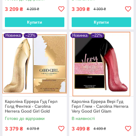
3 209
3 309
₴
₴
4 209 ₴
4 309 ₴
Купити
Купити
Новинка
–23%
Новинка
–22%
Кароліна Еррера Гуд Герл
Кароліна Еррера Вері Гуд
Голд Фентезі - Carolina
Герл Глем - Carolina Herrera
Herrera Good Girl Gold
Very Good Girl Glam
Fantasy парфумована вода
парфумована вода 80 ml.
Готово до відправки
В наявності
80 ml.
3 379
3 499
₴
₴
4 379 ₴
4 499 ₴