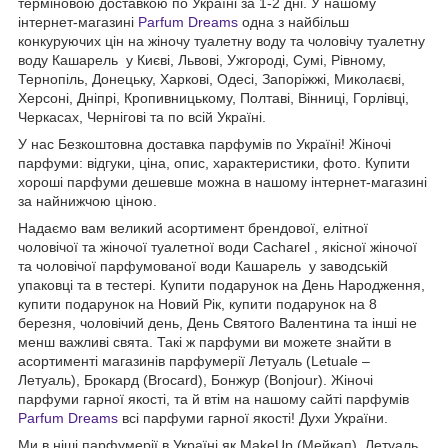
терміновою доставкою по Україні за 1-2 дні. У нашому
інтернет-магазині
Parfum Dreams
одна з найбільш
конкуруючих цін на жіночу туалетну воду та чоловічу туалетну
воду Кашарель у Києві, Львові, Ужгороді, Сумі, Рівному,
Тернопіль, Донецьку, Харкові, Одесі, Запоріжжі, Миколаєві,
Херсоні, Дніпрі, Кропивницькому, Полтаві, Вінниці, Горлівці,
Черкасах, Чернігові та по всій Україні.
У нас Безкоштовна доставка парфумів по Україні! Жіночі
парфуми: відгуки, ціна, опис, характеристики, фото. Купити
хороші парфуми дешевше можна в нашому інтернет-магазині
за найнижчою ціною.
Надаємо вам великий асортимент брендової, елітної
чоловічої та жіночої туалетної води Cacharel , якісної жіночої
та чоловічої парфумованої води Кашарель у заводській
упаковці та в тестері. Купити подарунок на День Народження,
купити подарунок на Новий Рік, купити подарунок на 8
березня, чоловічий день, День Святого Валентина та інші не
менш важливі свята. Такі ж парфуми ви можете знайти в
асортименті магазинів парфумерії Летуаль (Letuale –
Летуаль), Брокард (Brocard), Бонжур (Bonjour). Жіночі
парфуми гарної якості, та й втім на нашому сайті парфумів
Parfum Dreams
всі парфуми гарної якості! Духи України.
Ми в ніші парфумерії в Україні як MakeUp (Мейкап), Летуаль