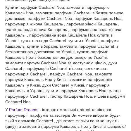
Купити парфуми Cacharel Noa, замовити парфумерію
Кашарель Ноа, замовити парфуми Cacharel з безкоштовною
доставкою, парфуми Cacharel Noa, парфуми Кашарель Ноа,
парфумерія жіноча Кашарель , парфуми жіночі Кашарель ,
туалетна вода жіноча Кашарель , парфумована вода жіноча
Кашарель , парфумована вода Кашарель Ноа купити в
Україні, туалетна вода Cacharel купити в Україні, парфуми
Кашарель купити в Україні, замовити парфуми Cacharel з
безкоштовною доставкою по Україні, купити парфуми
Кашарель Ноа з безкоштовною доставкою по Україні,
замовити парфум Cacharel Noa за доступною ціною, духи
Cacharel , парфумерія Cacharel нішева, селективна
парфумерія Cacharel , парфум Cacharel Noa, замовити
парфуми Кашарель Ноа у Києві, замовити парфумерію
Кашарель у Києві, духи Cacharel у Києві, парфумерія
Кашарель в Україні, купити парфуми Кашарель Ноа, елітна
парфумерія Cacharel , тестер Кашарель Ноа, нішеві парфуми
Cacharel Noa.
У
Parfum Dreams
- інтернет-магазині елітної та нішевої
парфумерії, парфумів та тестерів Ви можете вибрати будь-
який з ароматів Cacharel , дізнатися скільки вони коштують
(ціну) та замовити парфуми Кашарель Ноа у Києві зі швидкою/