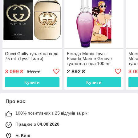
Gucci Guilty туалетна вода
Ескада Марін Грув -
Моск
75 ml. (Гуччі Гилти)
Escada Marine Groove
Mosc
туалетна вода 100 ml.
туал
3 099
2 892
3 0
₴
₴
3 599 ₴
Купити
Купити
Про нас
100% позитивних з 25 відгуків за рік
Працює з 04.08.2020
м. Київ