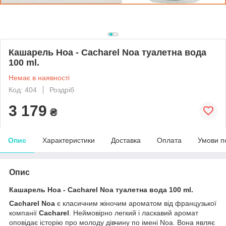
Кашарель Ноа - Cacharel Noa туалетна вода
100 ml.
Немає в наявності
Код: 404
Роздріб
3 179
₴
Опис
Характеристики
Доставка
Оплата
Умови п
Опис
Кашарель Ноа - Cacharel Noa туалетна вода 100 ml.
Cacharel Noa
є класичним жіночим ароматом від французької
компанії
Cacharel
. Неймовірно легкий і ласкавий аромат
оповідає історію про молоду дівчину по імені Noa. Вона являє