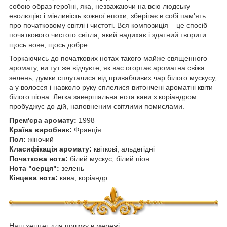
собою образ героїні, яка, незважаючи на всю людську
еволюцію і мінливість кожної епохи, зберігає в собі пам'ять
про початковому світлі і чистоті. Вся композиція – це спосіб
початкового чистого світла, який надихає і здатний творити
щось нове, щось добре.
Торкаючись до початкових нотах такого майже священного
аромату, ви тут же відчуєте, як вас огортає ароматна свіжа
зелень, думки сплуталися від привабливих чар білого мускусу,
а у волосся і навколо руку сплелися витончені ароматні квіти
білого піона. Легка завершальна нота кави з коріандром
пробуджує до дій, наповненим світлими помислами.
Прем'єра аромату:
1998
Країна виробник:
Франція
Пол:
жіночий
Класифікація аромату:
квіткові, альдегідні
Початкова нота:
білий мускус, білий піон
Нота "серця":
зелень
Кінцева нота:
кава, коріандр
Наш хештег для пошуку в мережі: